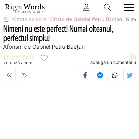
RightWords
TIMELESS WORDS
Citate celebre
Citate de Gabriel Petru Băețan
Nimen
Nimeni nu este perfect! Numai olteanul,
perfectul simplu!
Aforism de Gabriel Petru Băețan
adaugă un comentariu
votează acum