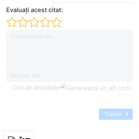
Evaluați acest citat:
Cod de securitate:
=
Trimite