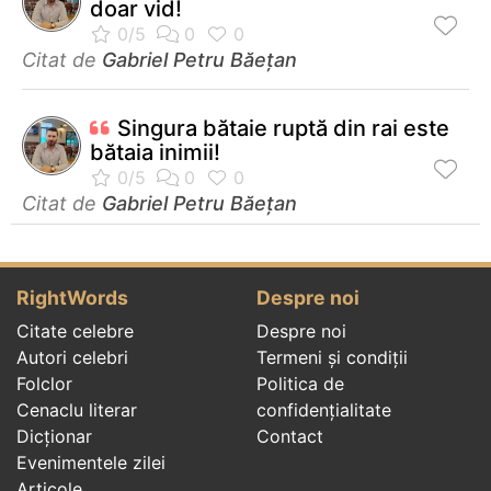
doar vid!
Citat de
Gabriel Petru Băețan
Singura bătaie ruptă din rai este
bătaia inimii!
Citat de
Gabriel Petru Băețan
RightWords
Despre noi
Citate celebre
Despre noi
Autori celebri
Termeni și condiții
Folclor
Politica de
Cenaclu literar
confidenţialitate
Dicționar
Contact
Evenimentele zilei
Articole