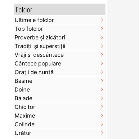
Folclor
Ultimele folclor
Top folclor
Proverbe și zicători
Tradiții și superstiții
Vrăji și descântece
Cântece populare
Orații de nuntă
Basme
Doine
Balade
Ghicitori
Maxime
Colinde
Urături