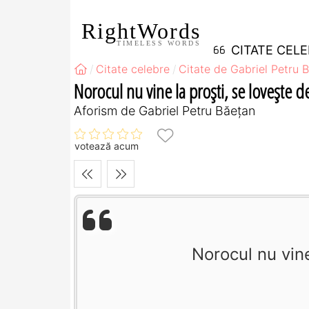
RightWords
TIMELESS WORDS
CITATE CEL
Citate celebre
Citate de Gabriel Petru 
Norocul nu vine la proști, se lovește de
Aforism de Gabriel Petru Băețan
votează acum
Norocul nu vine