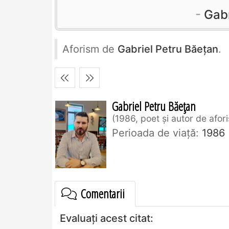
Gabr
Aforism de
Gabriel Petru Băețan
.
Gabriel Petru Băețan
1986, poet și autor de af
Perioada de viaţă:
1986
Comentarii
Evaluați acest citat: