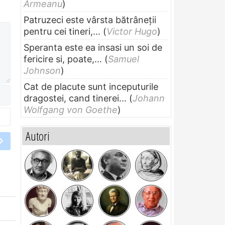
Armeanu
)
Patruzeci este vârsta bătrâneții
pentru cei tineri,...
(
Victor Hugo
)
Speranta este ea insasi un soi de
fericire si, poate,...
(
Samuel
Johnson
)
Cat de placute sunt inceputurile
dragostei, cand tinerei...
(
Johann
Wolfgang von Goethe
)
Autori