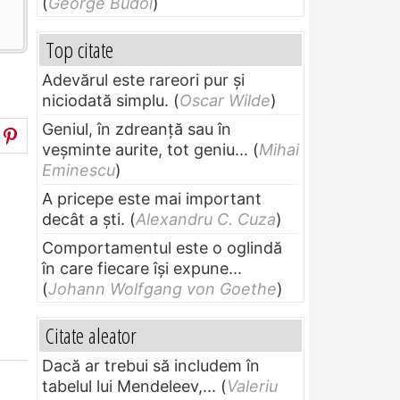
(
George Budoi
)
Top citate
Adevărul este rareori pur și
niciodată simplu.
(
Oscar Wilde
)
Geniul, în zdreanţă sau în
veşminte aurite, tot geniu...
(
Mihai
Eminescu
)
A pricepe este mai important
decât a ști.
(
Alexandru C. Cuza
)
Comportamentul este o oglindă
în care fiecare își expune...
(
Johann Wolfgang von Goethe
)
Citate aleator
Dacă ar trebui să includem în
tabelul lui Mendeleev,...
(
Valeriu