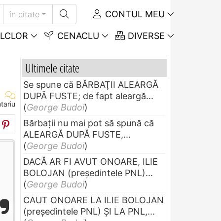
CONTUL MEU
în citate
LCLOR
CENACLU
DIVERSE
Ultimele citate
Se spune că BĂRBAŢII ALEARGĂ
DUPĂ FUSTE; de fapt aleargă...
tariu
(
George Budoi
)
Bărbaţii nu mai pot să spună că
ALEARGĂ DUPĂ FUSTE,...
(
George Budoi
)
DACĂ AR FI AVUT ONOARE, ILIE
BOLOJAN (preşedintele PNL)...
(
George Budoi
)
CAUT ONOARE LA ILIE BOLOJAN
(preşedintele PNL) ŞI LA PNL,...