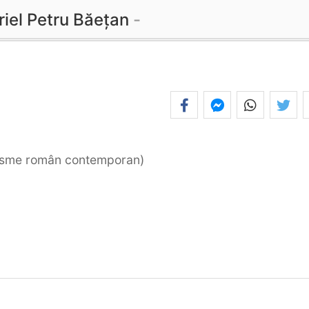
iel Petru Băețan
orisme român contemporan