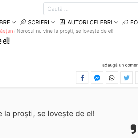
EBRE
SCRIERI
AUTORI CELEBRI
FO
Băețan
Norocul nu vine la proști, se lovește de el!
 el!
adaugă un comen
 la proști, se lovește de el!