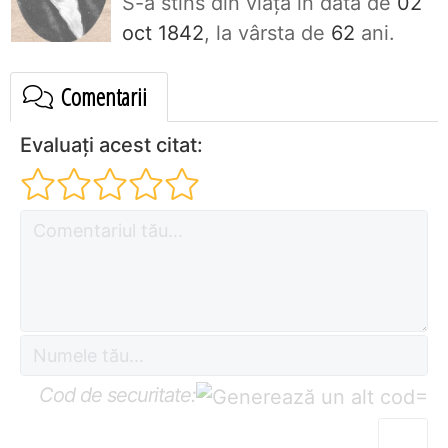
S-a stins din viaţa în data de
02
oct 1842
, la vârsta de
62
ani.
Comentarii
Evaluați acest citat:
Cod de securitate:
=