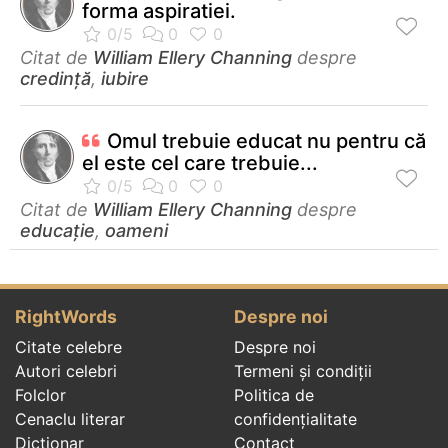
forma aspiratiei.
Citat de
William Ellery Channing
despre
credință
,
iubire
Omul trebuie educat nu pentru că
el este cel care trebuie...
Citat de
William Ellery Channing
despre
educație
,
oameni
RightWords
Despre noi
Citate celebre
Despre noi
Autori celebri
Termeni și condiții
Folclor
Politica de
Cenaclu literar
confidenţialitate
Dicționar
Contact