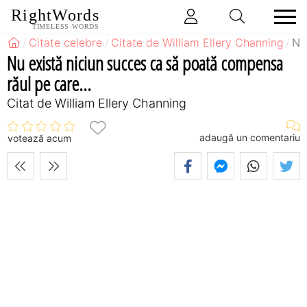
RightWords
TIMELESS WORDS
Citate celebre
Citate de William Ellery Channing
Nu
Nu există niciun succes ca să poată compensa
răul pe care...
Citat de William Ellery Channing
adaugă un comentariu
votează acum