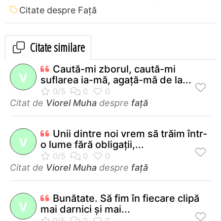
Citate despre Față
Citate similare
Caută-mi zborul, caută-mi
V
suflarea ia-mă, agaţă-mă de la...
Citat de
Viorel Muha
despre
față
Unii dintre noi vrem să trăim într-
V
o lume fără obligaţii,...
Citat de
Viorel Muha
despre
față
Bunătate. Să fim în fiecare clipă
V
mai darnici şi mai...