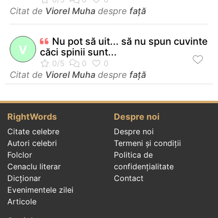
Citat de
Viorel Muha
despre
față
Nu pot să uit... să nu spun cuvinte
V
căci spinii sunt...
Citat de
Viorel Muha
despre
față
RightWords
Despre noi
Citate celebre
Despre noi
Autori celebri
Termeni și condiții
Folclor
Politica de
Cenaclu literar
confidenţialitate
Dicționar
Contact
Evenimentele zilei
Articole