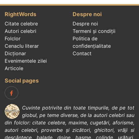
RightWords
Despre noi
Citate celebre
Despre noi
Autori celebri
Termeni și condiții
Folclor
Politica de
Cenaclu literar
confidenţialitate
Dicționar
Contact
Evenimentele zilei
Articole
Social pages
Cuvinte potrivite din toate timpurile, de pe tot
globul, pe teme diverse, de la
autori celebri
sau
din
folclor
:
citate celebre
,
maxime
,
cugetări
,
aforisme
,
autori celebri
,
proverbe și zicători
,
ghicitori
,
vrăji si
descântece
,
balade
,
doine
,
basme
,
colinde
,
urături
,