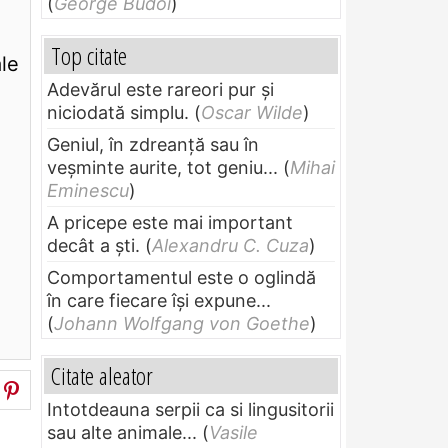
(
George Budoi
)
Top citate
ale
Adevărul este rareori pur și
niciodată simplu.
(
Oscar Wilde
)
Geniul, în zdreanţă sau în
veşminte aurite, tot geniu...
(
Mihai
Eminescu
)
A pricepe este mai important
decât a ști.
(
Alexandru C. Cuza
)
Comportamentul este o oglindă
în care fiecare își expune...
(
Johann Wolfgang von Goethe
)
Citate aleator
Intotdeauna serpii ca si lingusitorii
sau alte animale...
(
Vasile