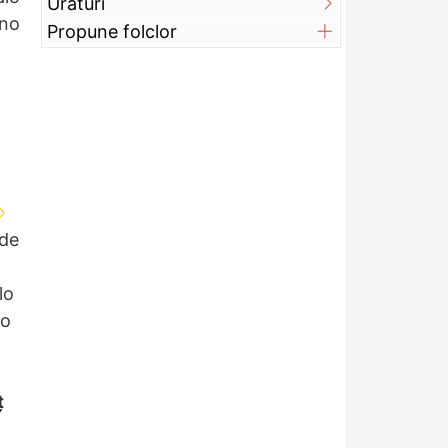
Urături
ino
Propune folclor
 de
lo
no
ț