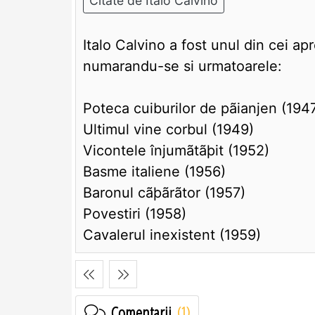
Citate de Italo Calvino
Italo Calvino a fost unul din cei apre
numarandu-se si urmatoarele:
Poteca cuiburilor de pãianjen (194
Ultimul vine corbul (1949)
Vicontele înjumãtãþit (1952)
Basme italiene (1956)
Baronul cãþãrãtor (1957)
Povestiri (1958)
Cavalerul inexistent (1959)
Comentarii