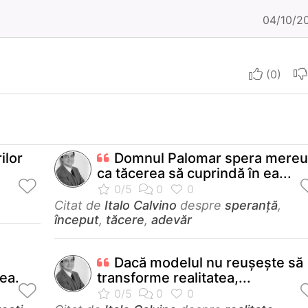
04/10/2
I aprec
ilor
Domnul Palomar spera mereu
ca tăcerea să cuprindă în ea...
Citat de
Italo Calvino
despre
speranță
,
început
,
tăcere
,
adevăr
Dacă modelul nu reuşeşte să
ea.
transforme realitatea,...