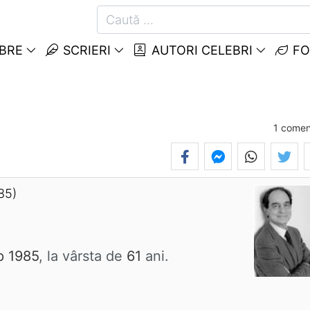
EBRE
SCRIERI
AUTORI CELEBRI
FO
1
comen
85)
p 1985
, la vârsta de
61
ani.