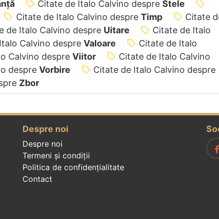
nță
Citate de Italo Calvino despre
Stele
Citate de Italo Calvino despre
Timp
Citate d
e de Italo Calvino despre
Uitare
Citate de Italo
 Italo Calvino despre
Valoare
Citate de Italo
alo Calvino despre
Viitor
Citate de Italo Calvino
ino despre
Vorbire
Citate de Italo Calvino despre
espre
Zbor
Despre noi
So
Despre noi
Termeni și condiții
Politica de confidenţialitate
Contact