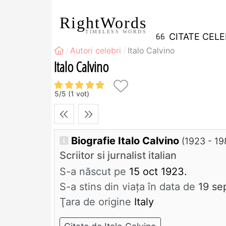
RightWords
TIMELESS WORDS
CITATE CEL
Autori celebri
Italo Calvino
Italo Calvino
5
/
5
(
1
vot)
Biografie Italo Calvino
(1923 - 19
Scriitor si jurnalist italian
S-a născut pe
15 oct 1923.
S-a stins din viaţa în data de
19 se
Ţara de origine
Italy