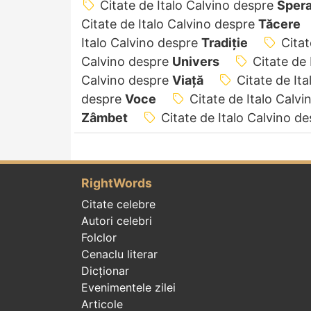
Citate de Italo Calvino despre
Spera
Citate de Italo Calvino despre
Tăcere
Italo Calvino despre
Tradiție
Citat
Calvino despre
Univers
Citate de
Calvino despre
Viață
Citate de It
despre
Voce
Citate de Italo Calv
Zâmbet
Citate de Italo Calvino d
RightWords
Citate celebre
Autori celebri
Folclor
Cenaclu literar
Dicționar
Evenimentele zilei
Articole