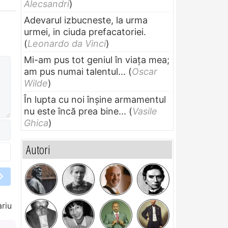
Alecsandri
)
Adevarul izbucneste, la urma
urmei, in ciuda prefacatoriei.
(
Leonardo da Vinci
)
Mi-am pus tot geniul în viața mea;
am pus numai talentul...
(
Oscar
Wilde
)
În lupta cu noi înșine armamentul
nu este încă prea bine...
(
Vasile
Ghica
)
Autori
riu