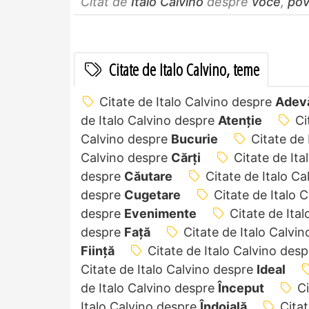
Citat de
Italo Calvino
despre
voce
,
pov
Citate de Italo Calvino, teme
Citate de Italo Calvino despre
Adev
de Italo Calvino despre
Atenție
Ci
Calvino despre
Bucurie
Citate de
Calvino despre
Cărți
Citate de It
despre
Căutare
Citate de Italo C
despre
Cugetare
Citate de Italo 
despre
Evenimente
Citate de Ita
despre
Față
Citate de Italo Calvi
Ființă
Citate de Italo Calvino des
Citate de Italo Calvino despre
Ideal
de Italo Calvino despre
Început
Ci
Italo Calvino despre
Îndoială
Citat