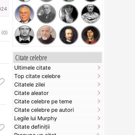
024
iate
I do not appreciate
Citate celebre
Ultimele citate
Top citate celebre
Citatele zilei
Citate aleator
Citate celebre pe teme
Citate celebre pe autori
Legile lui Murphy
Citate definiţii