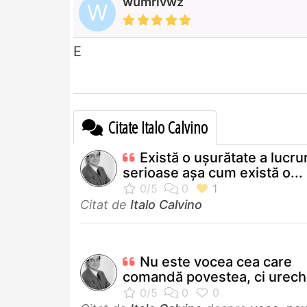
wumrlvwz
W
E
Citate Italo Calvino
Există o uşurătate a lucrur
serioase aşa cum există o...
Citat de
Italo Calvino
Nu este vocea cea care
comandă povestea, ci urech