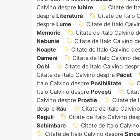
Calvino despre
Iubire
Citate de It
despre
Literatură
Citate de Italo
despre
Lume
Citate de Italo Calv
Memorie
Citate de Italo Calvino 
Nebunie
Citate de Italo Calvino 
Noapte
Citate de Italo Calvino d
Oameni
Citate de Italo Calvino d
Ochi
Citate de Italo Calvino desp
Citate de Italo Calvino despre
Păcat
Italo Calvino despre
Posibilitate
C
Italo Calvino despre
Povești
Citat
Calvino despre
Prostie
Citate de 
despre
Rău
Citate de Italo Calvin
Reguli
Citate de Italo Calvino de
Schimbare
Citate de Italo Calvin
Citate de Italo Calvino despre
Since