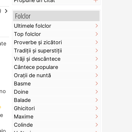
Propune un citat
e)
Folclor
Ultimele folclor
Top folclor
Proverbe și zicători
ate
Tradiții și superstiții
Vrăji și descântece
Cântece populare
Orații de nuntă
Basme
ino
Doine
Balade
Ghicitori
te
Maxime
Colinde
alo