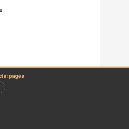
e
cial pages