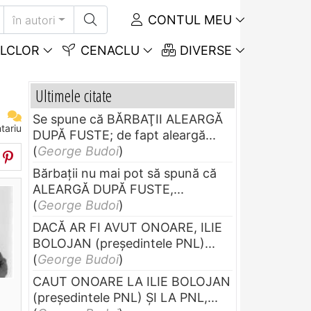
CONTUL MEU
în autori
LCLOR
CENACLU
DIVERSE
Ultimele citate
Se spune că BĂRBAŢII ALEARGĂ
tariu
DUPĂ FUSTE; de fapt aleargă...
(
George Budoi
)
Bărbaţii nu mai pot să spună că
ALEARGĂ DUPĂ FUSTE,...
(
George Budoi
)
DACĂ AR FI AVUT ONOARE, ILIE
BOLOJAN (preşedintele PNL)...
(
George Budoi
)
CAUT ONOARE LA ILIE BOLOJAN
(preşedintele PNL) ŞI LA PNL,...