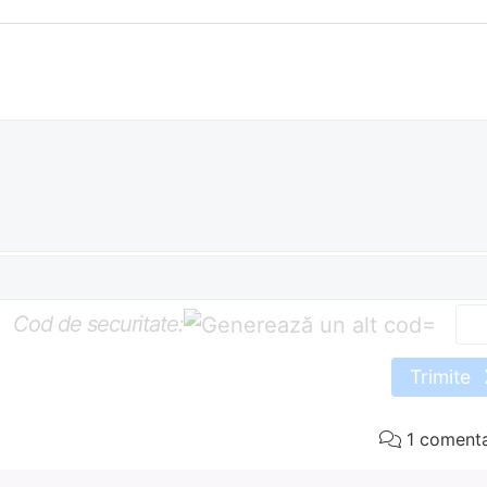
Cod de securitate:
=
Trimite
1 comenta