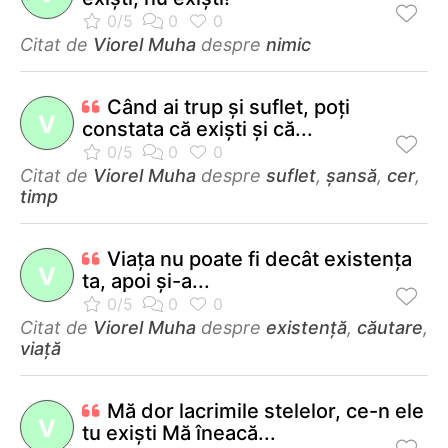
Citat de
Viorel Muha
despre
nimic
Când ai trup şi suflet, poţi
V
constata că exişti şi că...
Citat de
Viorel Muha
despre
suflet
,
șansă
,
cer
,
timp
Viaţa nu poate fi decât existenţa
V
ta, apoi şi-a...
Citat de
Viorel Muha
despre
existență
,
căutare
,
viață
Mă dor lacrimile stelelor, ce-n ele
V
tu exişti Mă îneacă...