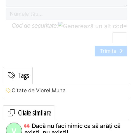
Cod de securitate:
=
Trimite
Tags
Citate de Viorel Muha
Citate similare
Dacă nu faci nimic ca să arăţi că
V
exişti, nu exişti!