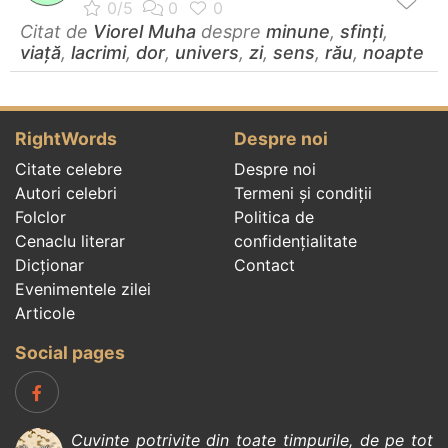
Citat de
Viorel Muha
despre
minune
,
sfinți
,
viață
,
lacrimi
,
dor
,
univers
,
zi
,
sens
,
rău
,
noapte
RightWords
Despre noi
Citate celebre
Despre noi
Autori celebri
Termeni și condiții
Folclor
Politica de
Cenaclu literar
confidenţialitate
Dicționar
Contact
Evenimentele zilei
Articole
Social pages
Cuvinte potrivite din toate timpurile, de pe tot