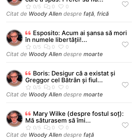
Citat de
Woody Allen
despre
față
,
frică
Esposito: Acum ai şansa să mori
în numele libertăţii!...
Citat de
Woody Allen
despre
moarte
Boris: Desigur că a existat şi
Greggor cel Bătrân şi fiul...
Citat de
Woody Allen
despre
moarte
Mary Wilke (despre fostul soţ):
Mă săturasem să îmi...
Citat de
Woody Allen
despre
față