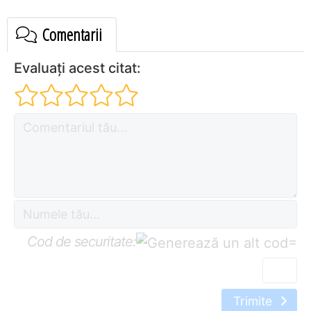
Comentarii
Evaluați acest citat:
Cod de securitate:
=
Trimite