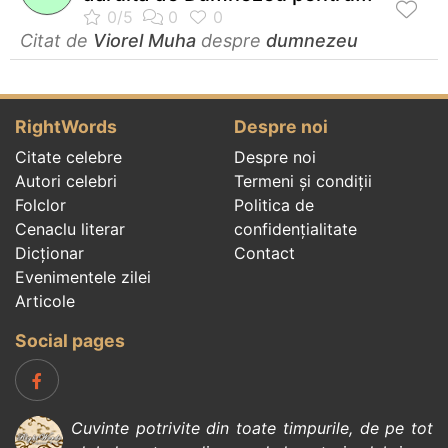
Citat de
Viorel Muha
despre
dumnezeu
RightWords
Despre noi
Citate celebre
Despre noi
Autori celebri
Termeni și condiții
Folclor
Politica de
Cenaclu literar
confidenţialitate
Dicționar
Contact
Evenimentele zilei
Articole
Social pages
Cuvinte potrivite din toate timpurile, de pe tot