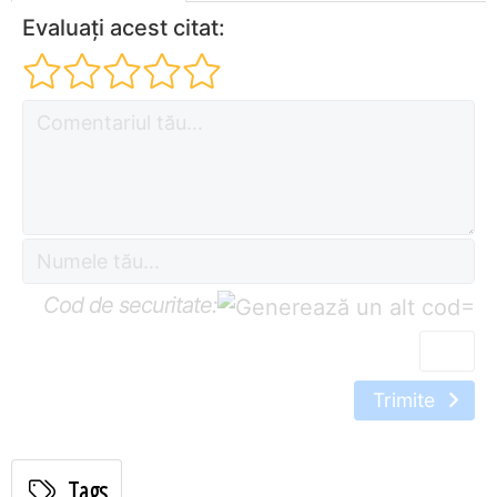
Evaluați acest citat:
Cod de securitate:
=
Trimite
Tags