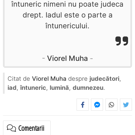
întuneric nimeni nu poate judeca
drept. Iadul este o parte a
întunericului.
Viorel Muha
Citat de
Viorel Muha
despre
judecători
,
iad
,
întuneric
,
lumină
,
dumnezeu
.
Comentarii