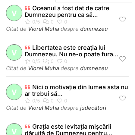
Oceanul a fost dat de catre
V
Dumnezeu pentru ca să...
Citat de
Viorel Muha
despre
dumnezeu
Libertatea este creaţia lui
V
Dumnezeu. Nu ne-o poate fura...
Citat de
Viorel Muha
despre
dumnezeu
Nici o motivaţie din lumea asta nu
V
ar trebui să...
Citat de
Viorel Muha
despre
judecători
Graţia este levitaţia mişcării
V
dăruită de Dumnezeu pentru...