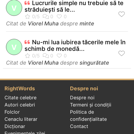
Lucrurile simple nu trebuie să te
V
străduieşti să le...
Citat de
Viorel Muha
despre
minte
Nu-mi lua iubirea tăcerile mele în
V
schimb de monedă...
Citat de
Viorel Muha
despre
singurătate
RightWords
Despre noi
Citate celebre
Despre noi
Autori celebri
Termeni și condiții
Folclor
Politica de
Cenaclu literar
confidenţialitate
Dicționar
Contact
Evenimentele zilei