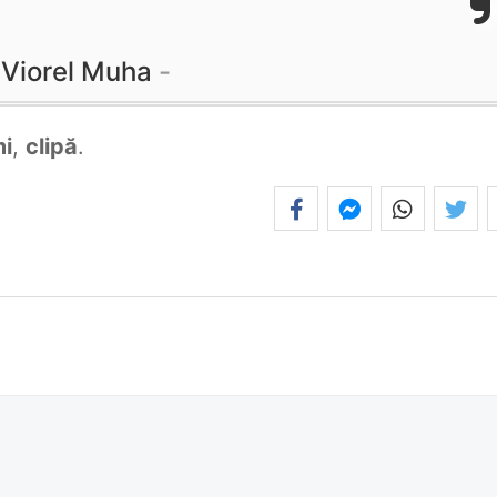
Viorel Muha
mi
,
clipă
.