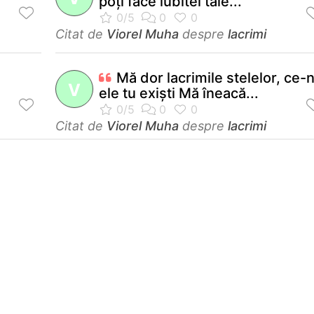
poţi face iubitei tale...
Citat de
Viorel Muha
despre
lacrimi
Mă dor lacrimile stelelor, ce-
V
ele tu exişti Mă îneacă...
Citat de
Viorel Muha
despre
lacrimi