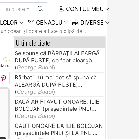
CONTUL MEU
în citate
LCLOR
CENACLU
DIVERSE
 un ocean şi poate aduce o clipă de...
Ultimele citate
Se spune că BĂRBAŢII ALEARGĂ
DUPĂ FUSTE; de fapt aleargă...
tariu
(
George Budoi
)
Bărbaţii nu mai pot să spună că
ALEARGĂ DUPĂ FUSTE,...
(
George Budoi
)
DACĂ AR FI AVUT ONOARE, ILIE
BOLOJAN (preşedintele PNL)...
(
George Budoi
)
CAUT ONOARE LA ILIE BOLOJAN
(preşedintele PNL) ŞI LA PNL,...