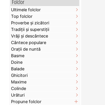
Folclor
Ultimele folclor
Top folclor
Proverbe și zicători
Tradiții și superstiții
Vrăji și descântece
Cântece populare
Orații de nuntă
Basme
Doine
Balade
Ghicitori
Maxime
Colinde
Urături
Propune folclor