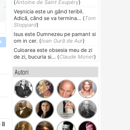
(
Antoine de Saint Exupéry
)
Veșnicia este un gând teribil.
Adică, când se va termina...
(
Tom
Stoppard
)
Isus este Dumnezeu pe pamant si
om in cer.
(
Ioan Gură de Aur
)
Culoarea este obsesia meu de zi
de zi, bucuria si...
(
Claude Monet
)
Autori
îl