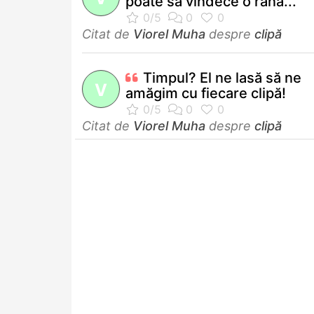
poate să vindece o rană...
Citat de
Viorel Muha
despre
clipă
Timpul? El ne lasă să ne
V
amăgim cu fiecare clipă!
Citat de
Viorel Muha
despre
clipă