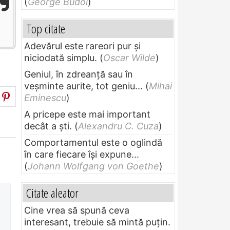
(
George Budoi
)
Top citate
Adevărul este rareori pur și
niciodată simplu.
(
Oscar Wilde
)
Geniul, în zdreanţă sau în
veşminte aurite, tot geniu...
(
Mihai
Eminescu
)
A pricepe este mai important
decât a ști.
(
Alexandru C. Cuza
)
Comportamentul este o oglindă
în care fiecare își expune...
(
Johann Wolfgang von Goethe
)
Citate aleator
Cine vrea să spună ceva
interesant, trebuie să mintă puțin.