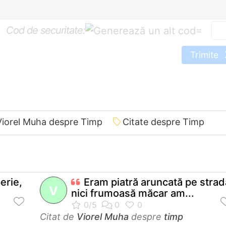
Cod de securitate:
=
Trimite
Viorel Muha despre Timp
Citate despre Timp
erie,
Eram piatră aruncată pe strad
V
nici frumoasă măcar am...
Citat de
Viorel Muha
despre
timp