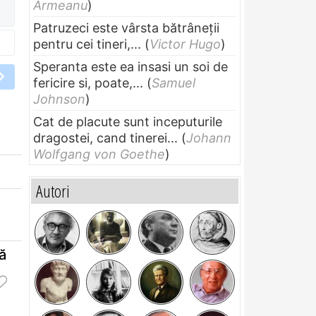
Armeanu
)
Patruzeci este vârsta bătrâneții
pentru cei tineri,...
(
Victor Hugo
)
Speranta este ea insasi un soi de
fericire si, poate,...
(
Samuel
Johnson
)
Cat de placute sunt inceputurile
dragostei, cand tinerei...
(
Johann
Wolfgang von Goethe
)
Autori
ă