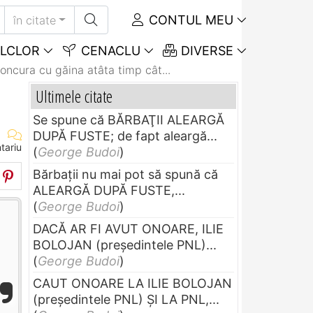
CONTUL MEU
în citate
LCLOR
CENACLU
DIVERSE
oncura cu găina atâta timp cât...
Ultimele citate
Se spune că BĂRBAŢII ALEARGĂ
DUPĂ FUSTE; de fapt aleargă...
tariu
(
George Budoi
)
Bărbaţii nu mai pot să spună că
ALEARGĂ DUPĂ FUSTE,...
(
George Budoi
)
DACĂ AR FI AVUT ONOARE, ILIE
BOLOJAN (preşedintele PNL)...
(
George Budoi
)
CAUT ONOARE LA ILIE BOLOJAN
(preşedintele PNL) ŞI LA PNL,...