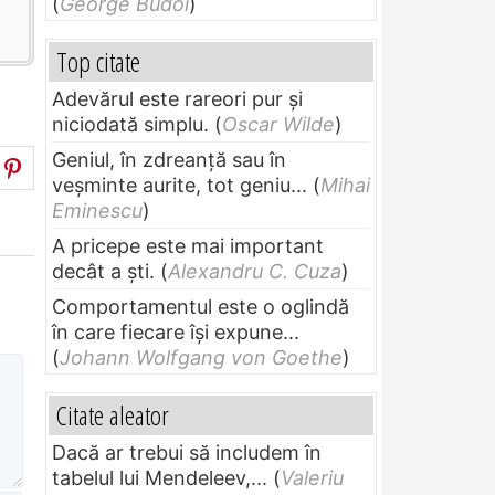
(
George Budoi
)
Top citate
Adevărul este rareori pur și
niciodată simplu.
(
Oscar Wilde
)
Geniul, în zdreanţă sau în
veşminte aurite, tot geniu...
(
Mihai
Eminescu
)
A pricepe este mai important
decât a ști.
(
Alexandru C. Cuza
)
Comportamentul este o oglindă
în care fiecare își expune...
(
Johann Wolfgang von Goethe
)
Citate aleator
Dacă ar trebui să includem în
tabelul lui Mendeleev,...
(
Valeriu