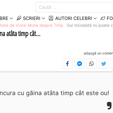
EBRE
SCRIERI
AUTORI CELEBRI
FO
itate de Viorel Muha despre Timp
Oul niciodată nu poate c
a atâta timp cât...
adaugă un comen
ncura cu găina atâta timp cât este ou!