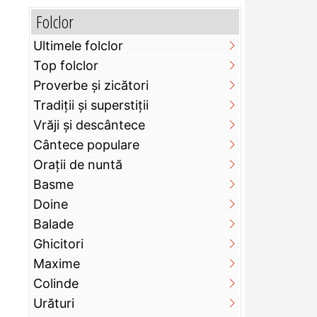
Folclor
Ultimele folclor
Top folclor
Proverbe și zicători
Tradiții și superstiții
Vrăji și descântece
Cântece populare
Orații de nuntă
Basme
Doine
Balade
Ghicitori
Maxime
Colinde
Urături