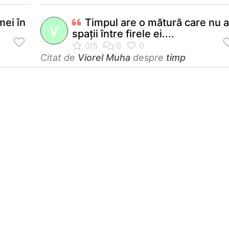
mei în
Timpul are o mătură care nu 
V
spaţii între firele ei....
Citat de
Viorel Muha
despre
timp