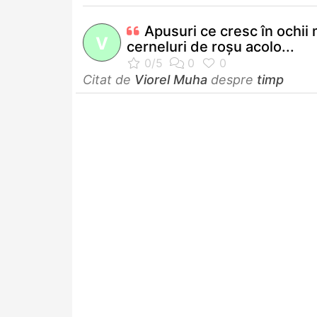
Apusuri ce cresc în ochii 
V
cerneluri de roşu acolo...
Citat de
Viorel Muha
despre
timp