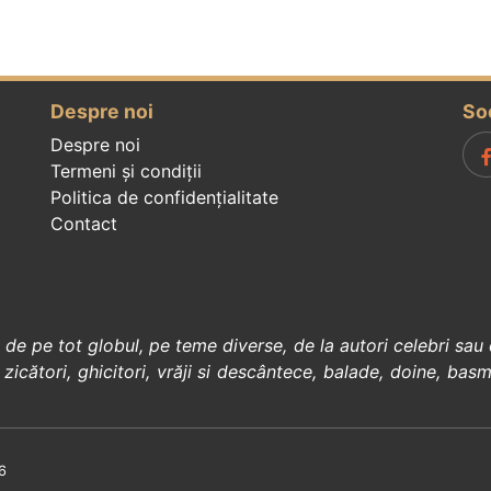
Despre noi
So
Despre noi
Termeni și condiții
Politica de confidenţialitate
Contact
, de pe tot globul, pe teme diverse, de la
autori celebri
sau 
 zicători
,
ghicitori
,
vrăji si descântece
,
balade
,
doine
,
basm
6