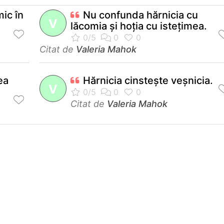
mic în
Nu confunda hărnicia cu
V
lăcomia şi hoţia cu isteţimea.
Citat de
Valeria Mahok
ea
Hărnicia cinsteşte veşnicia.
V
Citat de
Valeria Mahok