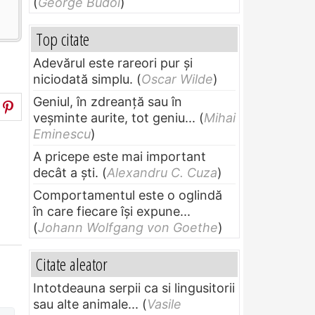
(
George Budoi
)
Top citate
Adevărul este rareori pur și
niciodată simplu.
(
Oscar Wilde
)
Geniul, în zdreanţă sau în
veşminte aurite, tot geniu...
(
Mihai
Eminescu
)
A pricepe este mai important
decât a ști.
(
Alexandru C. Cuza
)
Comportamentul este o oglindă
în care fiecare își expune...
(
Johann Wolfgang von Goethe
)
Citate aleator
Intotdeauna serpii ca si lingusitorii
sau alte animale...
(
Vasile