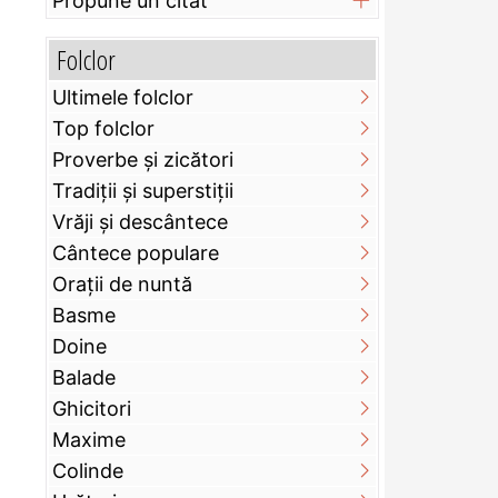
Propune un citat
Folclor
Ultimele folclor
Top folclor
Proverbe și zicători
Tradiții și superstiții
Vrăji și descântece
Cântece populare
Orații de nuntă
Basme
Doine
Balade
Ghicitori
Maxime
Colinde