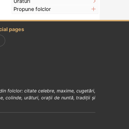
Urături
Propune folclor
cial pages
din
folclor
:
citate celebre
,
maxime
,
cugetări
,
e
,
colinde
,
urături
,
orații de nuntă
,
tradiții și