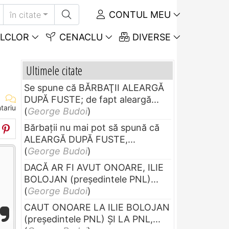
CONTUL MEU
în citate
LCLOR
CENACLU
DIVERSE
Ultimele citate
Se spune că BĂRBAŢII ALEARGĂ
DUPĂ FUSTE; de fapt aleargă...
tariu
(
George Budoi
)
Bărbaţii nu mai pot să spună că
ALEARGĂ DUPĂ FUSTE,...
(
George Budoi
)
DACĂ AR FI AVUT ONOARE, ILIE
BOLOJAN (preşedintele PNL)...
(
George Budoi
)
CAUT ONOARE LA ILIE BOLOJAN
(preşedintele PNL) ŞI LA PNL,...