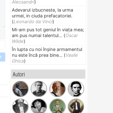
Alecsandri
)
Adevarul izbucneste, la urma
urmei, in ciuda prefacatoriei.
(
Leonardo da Vinci
)
Mi-am pus tot geniul în viața mea;
am pus numai talentul...
(
Oscar
Wilde
)
În lupta cu noi înșine armamentul
nu este încă prea bine...
(
Vasile
Ghica
)
Autori