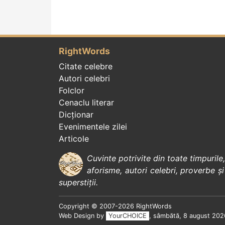
RightWords
Citate celebre
Autori celebri
Folclor
Cenaclu literar
Dicționar
Evenimentele zilei
Articole
Cuvinte potrivite din toate timpurile
aforisme
,
autori celebri
,
proverbe și
superstiții
.
Copyright © 2007-2026 RightWords
Web Design by
YourCHOICE
, sâmbătă, 8 august 202