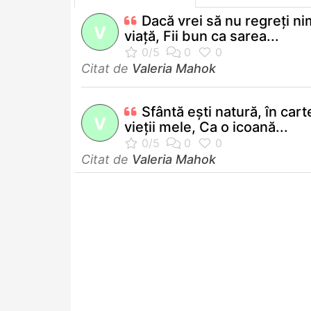
Dacă vrei să nu regreţi ni
V
viaţă, Fii bun ca sarea...
Citat de
Valeria Mahok
Sfântă eşti natură, în cart
V
vieţii mele, Ca o icoană...
Citat de
Valeria Mahok