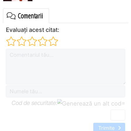
Comentarii
Evaluați acest citat:
Cod de securitate:
=
Trimite