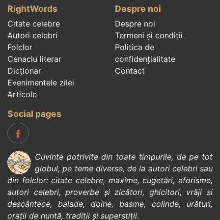
RightWords
Despre noi
Citate celebre
Despre noi
Autori celebri
Termeni și condiții
Folclor
Politica de
Cenaclu literar
confidenţialitate
Dicționar
Contact
Evenimentele zilei
Articole
Social pages
Cuvinte potrivite din toate timpurile, de pe tot
globul, pe teme diverse, de la
autori celebri
sau
din
folclor
:
citate celebre
,
maxime
,
cugetări
,
aforisme
,
autori celebri
,
proverbe și zicători
,
ghicitori
,
vrăji si
descântece
,
balade
,
doine
,
basme
,
colinde
,
urături
,
orații de nuntă
,
tradiții și superstiții
.