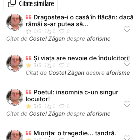
Citate similare
Dragostea-i o casă în flăcări: dacă
rămâi s-ar putea să...
Citat de
Costel Zăgan
despre
aforisme
Și viața are nevoie de îndulcitori!
Citat de
Costel Zăgan
despre
aforisme
Poetul: insomnia c-un singur
locuitor!
Citat de
Costel Zăgan
despre
aforisme
Mioriţa: o tragedie... tandră.