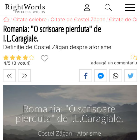
RightWords
TIMELESS WORDS
Citate celebre
Citate de Costel Zăgan
Citate de Co
Romania: "O scrisoare pierduta" de
I.L.Caragiale.
Definiţie de Costel Zăgan despre aforisme
adaugă un comentariu
4
/
5
(
3
voturi)