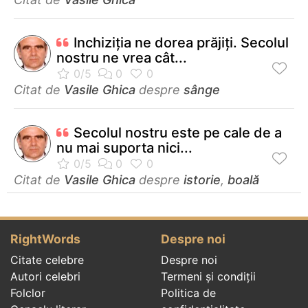
Inchiziţia ne dorea prăjiţi. Secolul
nostru ne vrea cât...
Citat de
Vasile Ghica
despre
sânge
Secolul nostru este pe cale de a
nu mai suporta nici...
Citat de
Vasile Ghica
despre
istorie
,
boală
RightWords
Despre noi
Citate celebre
Despre noi
Autori celebri
Termeni și condiții
Folclor
Politica de