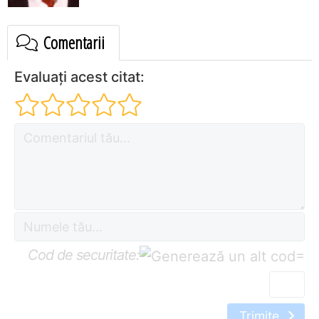
Comentarii
Evaluați acest citat:
Cod de securitate:
=
Trimite