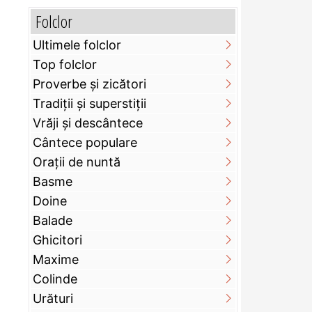
Folclor
Ultimele folclor
Top folclor
Proverbe și zicători
Tradiții și superstiții
Vrăji și descântece
Cântece populare
Orații de nuntă
Basme
Doine
Balade
Ghicitori
Maxime
Colinde
Urături