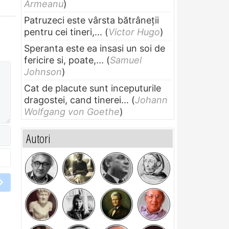
Armeanu
)
Patruzeci este vârsta bătrâneții
pentru cei tineri,...
(
Victor Hugo
)
Speranta este ea insasi un soi de
fericire si, poate,...
(
Samuel
Johnson
)
Cat de placute sunt inceputurile
dragostei, cand tinerei...
(
Johann
Wolfgang von Goethe
)
Autori