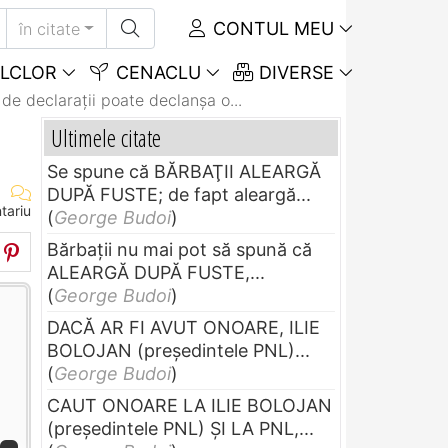
CONTUL MEU
în citate
LCLOR
CENACLU
DIVERSE
 de declaraţii poate declanşa o...
Ultimele citate
Se spune că BĂRBAŢII ALEARGĂ
DUPĂ FUSTE; de fapt aleargă...
tariu
(
George Budoi
)
Bărbaţii nu mai pot să spună că
ALEARGĂ DUPĂ FUSTE,...
(
George Budoi
)
DACĂ AR FI AVUT ONOARE, ILIE
BOLOJAN (preşedintele PNL)...
(
George Budoi
)
CAUT ONOARE LA ILIE BOLOJAN
(preşedintele PNL) ŞI LA PNL,...