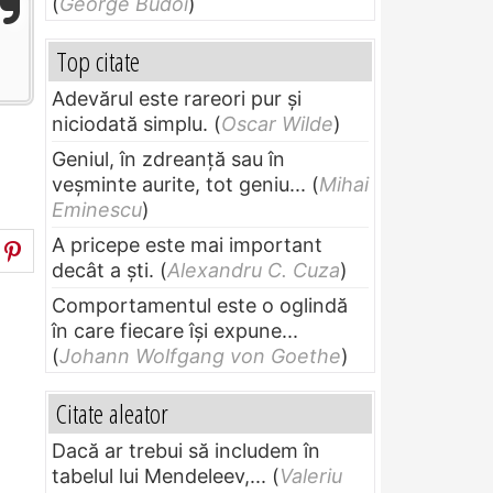
(
George Budoi
)
Top citate
Adevărul este rareori pur și
niciodată simplu.
(
Oscar Wilde
)
Geniul, în zdreanţă sau în
veşminte aurite, tot geniu...
(
Mihai
Eminescu
)
A pricepe este mai important
decât a ști.
(
Alexandru C. Cuza
)
Comportamentul este o oglindă
în care fiecare își expune...
(
Johann Wolfgang von Goethe
)
Citate aleator
Dacă ar trebui să includem în
tabelul lui Mendeleev,...
(
Valeriu