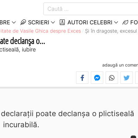
EBRE
SCRIERI
AUTORI CELEBRI
FO
itate de Vasile Ghica despre Exces
Şi în dragoste, excesul
oate declanşa o...
tiseală, iubire
adaugă un comen
 declaraţii poate declanşa o plictiseală
incurabilă.