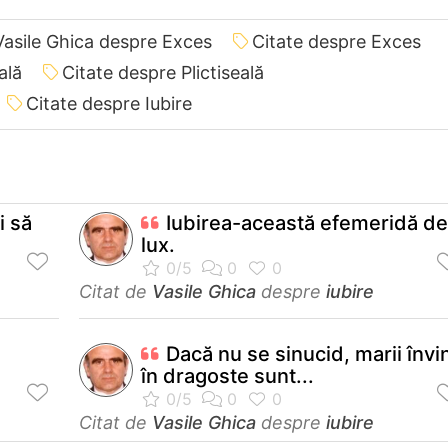
Vasile Ghica despre Exces
Citate despre Exces
ală
Citate despre Plictiseală
Citate despre Iubire
i să
Iubirea-această efemeridă de
lux.
Citat de
Vasile Ghica
despre
iubire
Dacă nu se sinucid, marii învi
în dragoste sunt...
Citat de
Vasile Ghica
despre
iubire