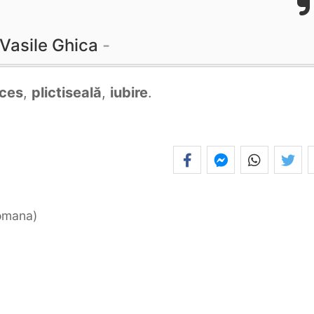
Vasile Ghica
ces
,
plictiseală
,
iubire
.
romana