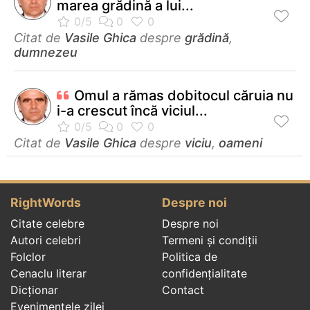
marea grădină a lui...
Citat de
Vasile Ghica
despre
grădină
,
dumnezeu
Omul a rămas dobitocul căruia nu
i-a crescut încă viciul...
Citat de
Vasile Ghica
despre
viciu
,
oameni
RightWords
Despre noi
Citate celebre
Despre noi
Autori celebri
Termeni și condiții
Folclor
Politica de
Cenaclu literar
confidenţialitate
Dicționar
Contact
Evenimentele zilei