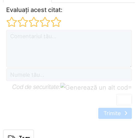
Evaluați acest citat:
Cod de securitate:
=
Trimite