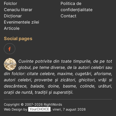
Folclor
Politica de
Cenaclu literar
confidenţialitate
Dicționar
Contact
Evenimentele zilei
Articole
Social pages
Cuvinte potrivite din toate timpurile, de pe tot
globul, pe teme diverse, de la
autori celebri
sau
din
folclor
:
citate celebre
,
maxime
,
cugetări
,
aforisme
,
autori celebri
,
proverbe și zicători
,
ghicitori
,
vrăji si
descântece
,
balade
,
doine
,
basme
,
colinde
,
urături
,
orații de nuntă
,
tradiții și superstiții
.
Copyright © 2007-2026 RightWords
Web Design by
YourCHOICE
, vineri, 7 august 2026