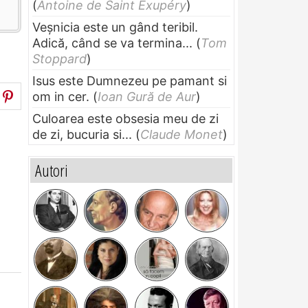
(
Antoine de Saint Exupéry
)
Veșnicia este un gând teribil.
Adică, când se va termina...
(
Tom
Stoppard
)
Isus este Dumnezeu pe pamant si
om in cer.
(
Ioan Gură de Aur
)
Culoarea este obsesia meu de zi
de zi, bucuria si...
(
Claude Monet
)
Autori