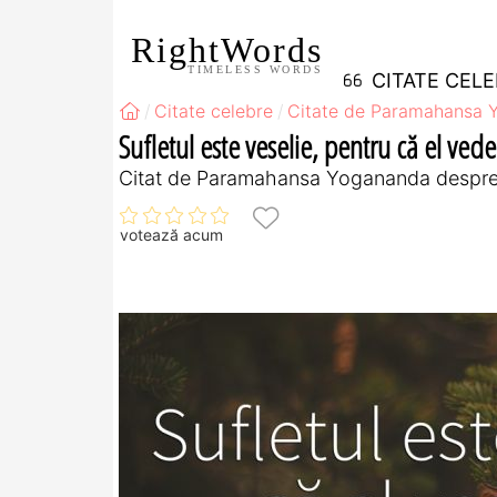
RightWords
TIMELESS WORDS
CITATE CEL
Citate celebre
Citate de Paramahansa 
Sufletul este veselie, pentru că el ved
Citat de Paramahansa Yogananda despre 
votează acum