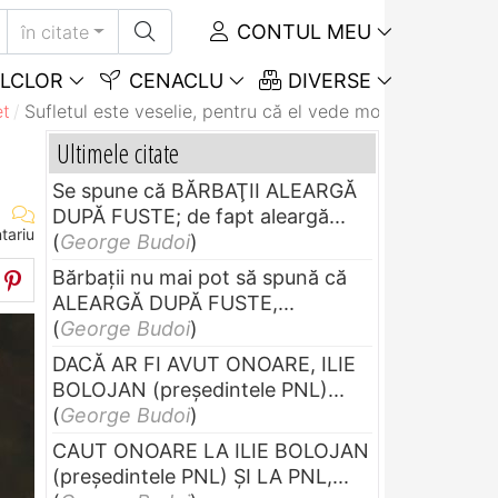
CONTUL MEU
în citate
LCLOR
CENACLU
DIVERSE
et
Sufletul este veselie, pentru că el vede motive de...
Ultimele citate
Se spune că BĂRBAŢII ALEARGĂ
DUPĂ FUSTE; de fapt aleargă...
tariu
(
George Budoi
)
Bărbaţii nu mai pot să spună că
ALEARGĂ DUPĂ FUSTE,...
(
George Budoi
)
DACĂ AR FI AVUT ONOARE, ILIE
BOLOJAN (preşedintele PNL)...
(
George Budoi
)
CAUT ONOARE LA ILIE BOLOJAN
(preşedintele PNL) ŞI LA PNL,...