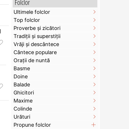
Folclor
Ultimele folclor
Top folclor
Proverbe și zicători
l
Tradiții și superstiții
Vrăji și descântece
Cântece populare
Orații de nuntă
Basme
Doine
Balade
Ghicitori
Maxime
Colinde
Urături
Propune folclor