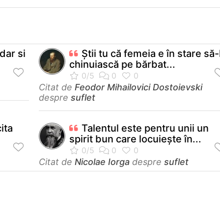
dar si
Ştii tu că femeia e în stare să-
chinuiască pe bărbat...
Citat de
Feodor Mihailovici Dostoievski
despre
suflet
cita
Talentul este pentru unii un
spirit bun care locuieşte în...
Citat de
Nicolae Iorga
despre
suflet