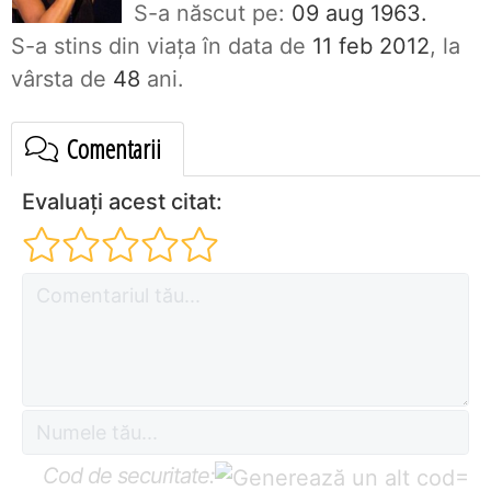
S-a născut pe:
09 aug 1963.
S-a stins din viaţa în data de
11 feb 2012
, la
vârsta de
48
ani.
Comentarii
Evaluați acest citat:
Cod de securitate:
=