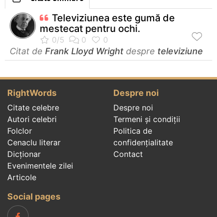
Televiziunea este gumă de
mestecat pentru ochi.
Citat de
Frank Lloyd Wright
despre
televiziune
RightWords
Despre noi
Citate celebre
Despre noi
Autori celebri
Termeni și condiții
Folclor
Politica de
Cenaclu literar
confidenţialitate
Dicționar
Contact
Evenimentele zilei
Articole
Social pages