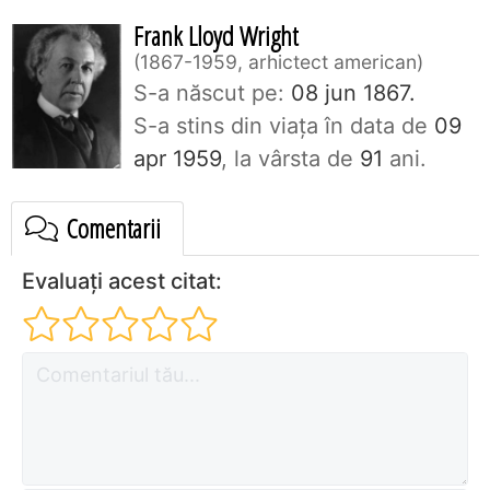
Frank Lloyd Wright
1867-1959, arhictect american
S-a născut pe:
08 jun 1867.
S-a stins din viaţa în data de
09
apr 1959
, la vârsta de
91
ani.
Comentarii
Evaluați acest citat: