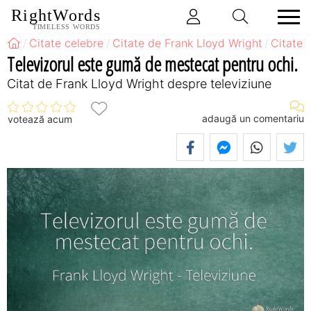
RightWords
TIMELESS WORDS
Citate celebre
Citate de Frank Lloyd Wright
Citate 
Televizorul este gumă de mestecat pentru ochi.
Citat de Frank Lloyd Wright despre televiziune
adaugă un comentariu
votează acum