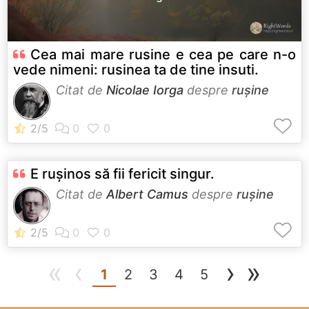
Cea mai mare rusine e cea pe care n-o
vede nimeni: rusinea ta de tine insuti.
Citat de
Nicolae Iorga
despre
rușine
E ruşinos să fii fericit singur.
Citat de
Albert Camus
despre
rușine
«
‹
›
»
(current)
1
2
3
4
5