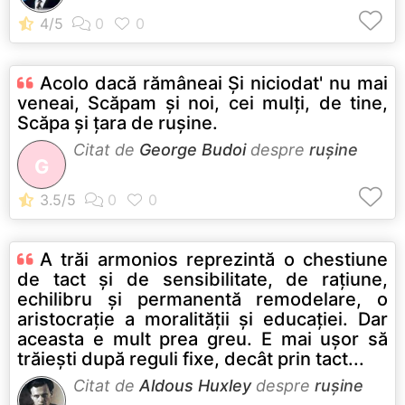
Acolo dacă rămâneai Şi niciodat' nu mai
veneai, Scăpam şi noi, cei mulţi, de tine,
Scăpa şi ţara de ruşine.
Citat de
George Budoi
despre
rușine
G
A trăi armonios reprezintă o chestiune
de tact şi de sensibilitate, de raţiune,
echilibru şi permanentă remodelare, o
aristocraţie a moralităţii şi educaţiei. Dar
aceasta e mult prea greu. E mai uşor să
trăieşti după reguli fixe, decât prin tact...
Citat de
Aldous Huxley
despre
rușine