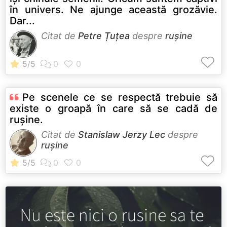
în univers. Ne ajunge această grozăvie.
Dar...
Citat de
Petre Țuțea
despre
rușine
Pe scenele ce se respectă trebuie să
existe o groapă în care să se cadă de
ruşine.
Citat de
Stanislaw Jerzy Lec
despre
rușine