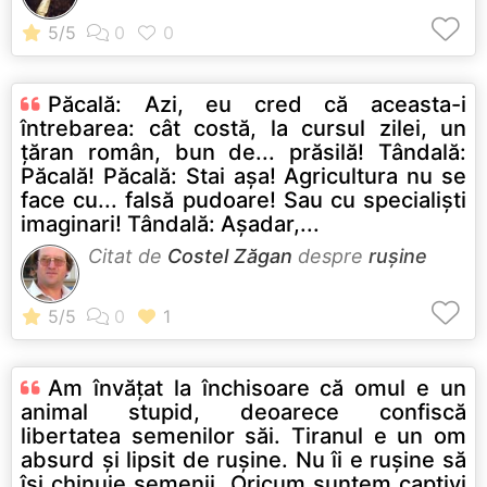
Păcală: Azi, eu cred că aceasta-i
întrebarea: cât costă, la cursul zilei, un
ţăran român, bun de... prăsilă! Tândală:
Păcală! Păcală: Stai aşa! Agricultura nu se
face cu... falsă pudoare! Sau cu specialişti
imaginari! Tândală: Aşadar,...
Citat de
Costel Zăgan
despre
rușine
Am învăţat la închisoare că omul e un
animal stupid, deoarece confiscă
libertatea semenilor săi. Tiranul e un om
absurd şi lipsit de ruşine. Nu îi e ruşine să
îşi chinuie semenii. Oricum suntem captivi