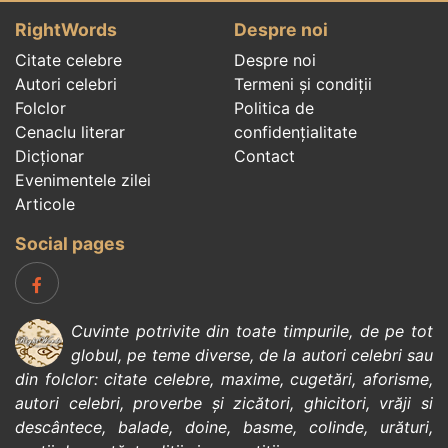
RightWords
Despre noi
Citate celebre
Despre noi
Autori celebri
Termeni și condiții
Folclor
Politica de
Cenaclu literar
confidenţialitate
Dicționar
Contact
Evenimentele zilei
Articole
Social pages
Cuvinte potrivite din toate timpurile, de pe tot
globul, pe teme diverse, de la
autori celebri
sau
din
folclor
:
citate celebre
,
maxime
,
cugetări
,
aforisme
,
autori celebri
,
proverbe și zicători
,
ghicitori
,
vrăji si
descântece
,
balade
,
doine
,
basme
,
colinde
,
urături
,