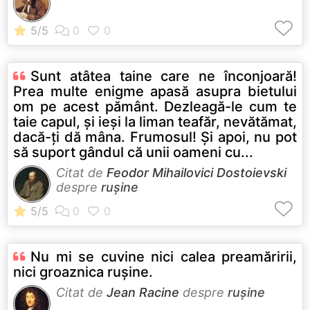
Sunt atâtea taine care ne înconjoară!
Prea multe enigme apasă asupra bietului
om pe acest pământ. Dezleagă-le cum te
taie capul, şi ieşi la liman teafăr, nevătămat,
dacă-ţi dă mâna. Frumosul! Şi apoi, nu pot
să suport gândul că unii oameni cu...
Citat de
Feodor Mihailovici Dostoievski
despre
rușine
Nu mi se cuvine nici calea preamăririi,
nici groaznica ruşine.
Citat de
Jean Racine
despre
rușine