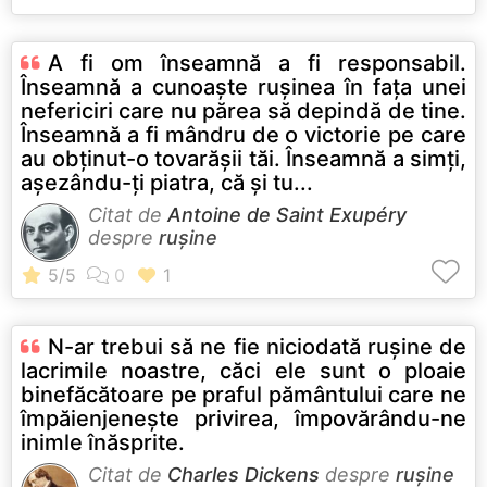
A fi om înseamnă a fi responsabil.
Înseamnă a cunoaşte ruşinea în faţa unei
nefericiri care nu părea să depindă de tine.
Înseamnă a fi mândru de o victorie pe care
au obţinut-o tovarăşii tăi. Înseamnă a simţi,
aşezându-ţi piatra, că şi tu...
Citat de
Antoine de Saint Exupéry
despre
rușine
N-ar trebui să ne fie niciodată ruşine de
lacrimile noastre, căci ele sunt o ploaie
binefăcătoare pe praful pământului care ne
împăienjeneşte privirea, împovărându-ne
inimle înăsprite.
Citat de
Charles Dickens
despre
rușine