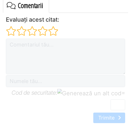
Comentarii
Evaluați acest citat:
Cod de securitate:
=
Trimite