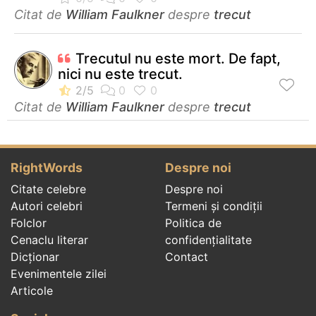
Citat de
William Faulkner
despre
trecut
Trecutul nu este mort. De fapt,
nici nu este trecut.
Citat de
William Faulkner
despre
trecut
RightWords
Despre noi
Citate celebre
Despre noi
Autori celebri
Termeni și condiții
Folclor
Politica de
Cenaclu literar
confidenţialitate
Dicționar
Contact
Evenimentele zilei
Articole