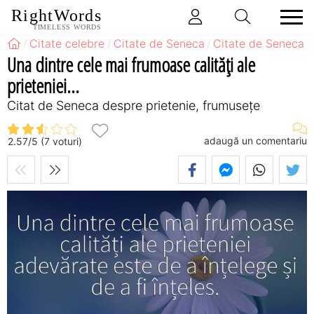
RightWords
TIMELESS WORDS
Citate celebre
Citate de Seneca
Citate de Seneca d
Una dintre cele mai frumoase calități ale
prieteniei...
Citat de Seneca despre prietenie, frumusețe
adaugă un comentariu
2.57
/
5
(
7
voturi)