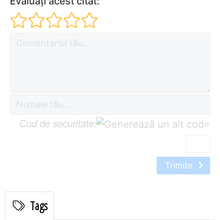
Evaluați acest citat:
Cod de securitate:
=
Trimite
Tags