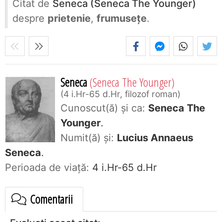
Citat de
Seneca (Seneca The Younger)
despre
prietenie
,
frumusețe
.
Seneca
(Seneca The Younger)
4 i.Hr-65 d.Hr, filozof roman
Cunoscut(ă) și ca:
Seneca The
Younger
.
Numit(ă) și:
Lucius Annaeus
Seneca
.
Perioada de viaţă:
4 i.Hr-65 d.Hr
Comentarii