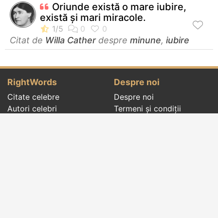
Oriunde există o mare iubire,
există şi mari miracole.
Citat de
Willa Cather
despre
minune
,
iubire
RightWords
Despre noi
Citate celebre
Despre noi
Autori celebri
Termeni și condiții
Folclor
Politica de
Cenaclu literar
confidenţialitate
Dicționar
Contact
Evenimentele zilei
Articole
Social pages