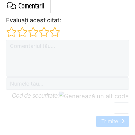
Comentarii
Evaluați acest citat:
Cod de securitate:
=
Trimite