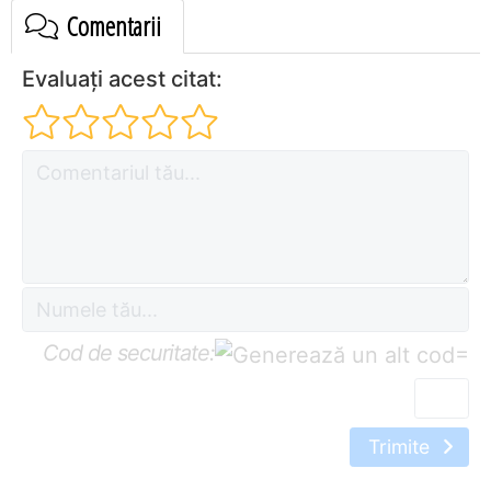
Comentarii
Evaluați acest citat:
Cod de securitate:
=
Trimite