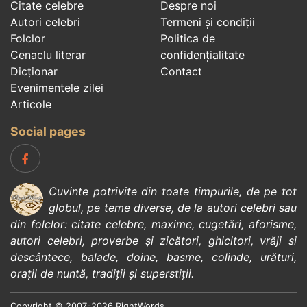
Citate celebre
Despre noi
Autori celebri
Termeni și condiții
Folclor
Politica de
Cenaclu literar
confidenţialitate
Dicționar
Contact
Evenimentele zilei
Articole
Social pages
Cuvinte potrivite din toate timpurile, de pe tot
globul, pe teme diverse, de la
autori celebri
sau
din
folclor
:
citate celebre
,
maxime
,
cugetări
,
aforisme
,
autori celebri
,
proverbe și zicători
,
ghicitori
,
vrăji si
descântece
,
balade
,
doine
,
basme
,
colinde
,
urături
,
orații de nuntă
,
tradiții și superstiții
.
Copyright © 2007-2026 RightWords