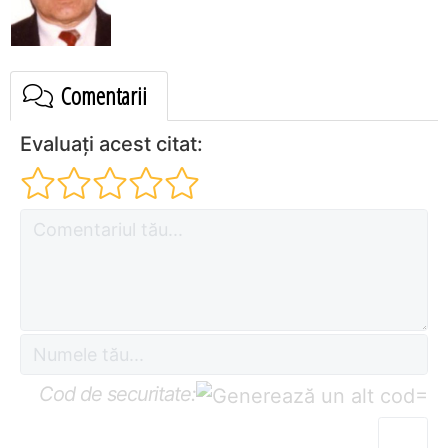
Comentarii
Evaluați acest citat:
Cod de securitate:
=