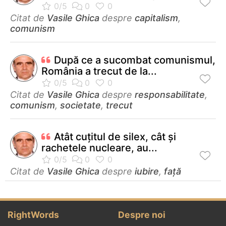
Citat de
Vasile Ghica
despre
capitalism
,
comunism
După ce a sucombat comunismul,
România a trecut de la...
Citat de
Vasile Ghica
despre
responsabilitate
,
comunism
,
societate
,
trecut
Atât cuţitul de silex, cât şi
rachetele nucleare, au...
Citat de
Vasile Ghica
despre
iubire
,
față
RightWords
Despre noi