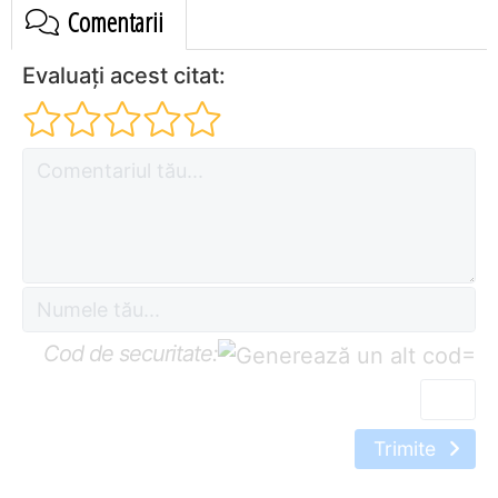
Comentarii
Evaluați acest citat:
Cod de securitate:
=
Trimite