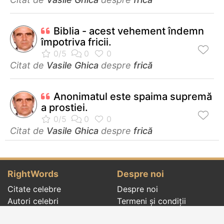
Biblia - acest vehement îndemn
împotriva fricii.
Citat de
Vasile Ghica
despre
frică
Anonimatul este spaima supremă
a prostiei.
Citat de
Vasile Ghica
despre
frică
RightWords
Despre noi
Citate celebre
Despre noi
Autori celebri
Termeni și condiții
Folclor
Politica de