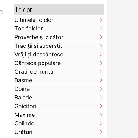
Folclor
Ultimele folclor
Top folclor
Proverbe și zicători
Tradiții și superstiții
Vrăji și descântece
Cântece populare
Orații de nuntă
Basme
Doine
Balade
Ghicitori
Maxime
Colinde
Urături