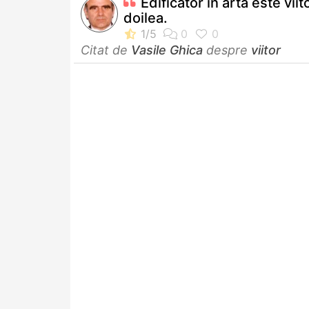
Edificator în artă este viito
doilea.
Citat de
Vasile Ghica
despre
viitor