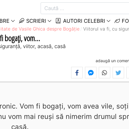
EBRE
SCRIERI
AUTORI CELEBRI
FO
itate de Vasile Ghica despre Bogăție
Viitorul va fi, cu sigu
 fi bogaţi, vom...
iguranță, viitor, acasă, casă
adaugă un comen
 ironic. Vom fi bogaţi, vom avea vile, soţi
r nu vom mai reuşi să nimerim drumul sp
casă.