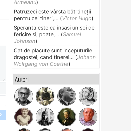
Armeanu
)
Patruzeci este vârsta bătrâneții
pentru cei tineri,...
(
Victor Hugo
)
Speranta este ea insasi un soi de
fericire si, poate,...
(
Samuel
Johnson
)
Cat de placute sunt inceputurile
dragostei, cand tinerei...
(
Johann
Wolfgang von Goethe
)
Autori