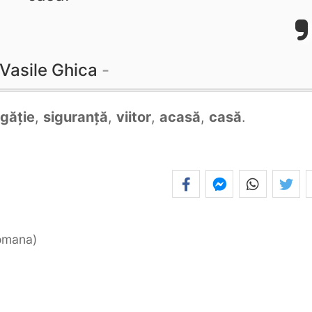
Vasile Ghica
găție
,
siguranță
,
viitor
,
acasă
,
casă
.
romana