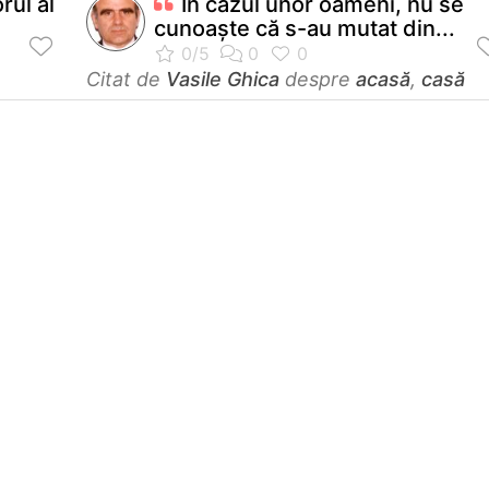
rul al
În cazul unor oameni, nu se
cunoaşte că s-au mutat din...
Citat de
Vasile Ghica
despre
acasă
,
casă