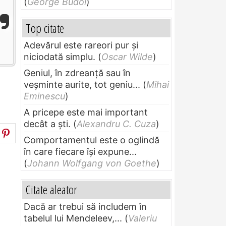
(
George Budoi
)
Top citate
Adevărul este rareori pur și
niciodată simplu.
(
Oscar Wilde
)
Geniul, în zdreanţă sau în
veşminte aurite, tot geniu...
(
Mihai
Eminescu
)
A pricepe este mai important
decât a ști.
(
Alexandru C. Cuza
)
Comportamentul este o oglindă
în care fiecare își expune...
(
Johann Wolfgang von Goethe
)
Citate aleator
Dacă ar trebui să includem în
tabelul lui Mendeleev,...
(
Valeriu