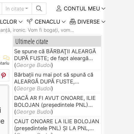
CONTUL MEU
în citate
LCLOR
CENACLU
DIVERSE
ranţă, ironic. Vom fi bogaţi, vom...
Ultimele citate
Se spune că BĂRBAŢII ALEARGĂ
DUPĂ FUSTE; de fapt aleargă...
tariu
(
George Budoi
)
Bărbaţii nu mai pot să spună că
ALEARGĂ DUPĂ FUSTE,...
(
George Budoi
)
DACĂ AR FI AVUT ONOARE, ILIE
BOLOJAN (preşedintele PNL)...
i
(
George Budoi
)
re
CAUT ONOARE LA ILIE BOLOJAN
(preşedintele PNL) ŞI LA PNL,...