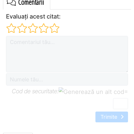
Comentarii
Evaluați acest citat:
Cod de securitate:
=
Trimite