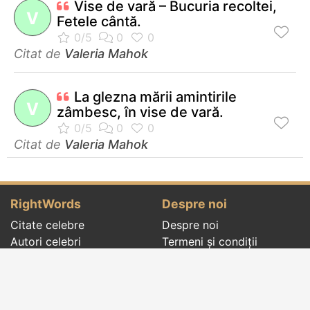
Vise de vară – Bucuria recoltei,
V
Fetele cântă.
Citat de
Valeria Mahok
La glezna mării amintirile
V
zâmbesc, în vise de vară.
Citat de
Valeria Mahok
RightWords
Despre noi
Citate celebre
Despre noi
Autori celebri
Termeni și condiții
Folclor
Politica de
Cenaclu literar
confidenţialitate
Dicționar
Contact
Evenimentele zilei