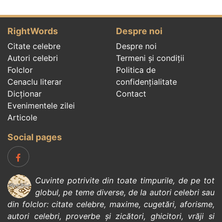
RightWords
Despre noi
Citate celebre
Despre noi
Autori celebri
Termeni și condiții
Folclor
Politica de
Cenaclu literar
confidenţialitate
Dicționar
Contact
Evenimentele zilei
Articole
Social pages
Cuvinte potrivite din toate timpurile, de pe tot
globul, pe teme diverse, de la
autori celebri
sau
din
folclor
:
citate celebre
,
maxime
,
cugetări
,
aforisme
,
autori celebri
,
proverbe și zicători
,
ghicitori
,
vrăji si