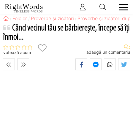
RightWords
TIMELESS WORDS
Folclor
Proverbe și zicători
Proverbe și zicători după
Când vecinul tău se bărbiereşte, începe să îţi
înmoi...
adaugă un comentariu
votează acum