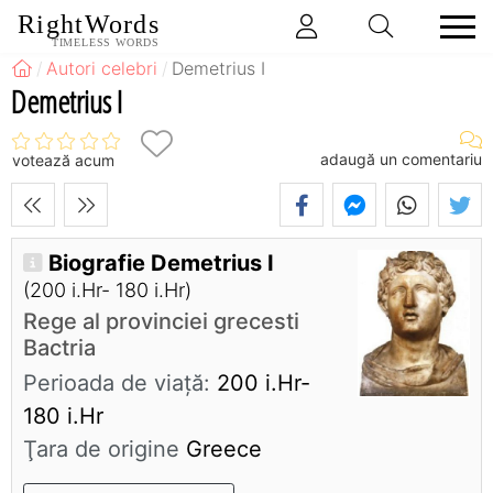
RightWords
TIMELESS WORDS
Autori celebri
Demetrius I
Demetrius I
adaugă un comentariu
votează acum
Biografie Demetrius I
(200 i.Hr- 180 i.Hr)
Rege al provinciei grecesti
Bactria
Perioada de viaţă:
200 i.Hr-
180 i.Hr
Ţara de origine
Greece