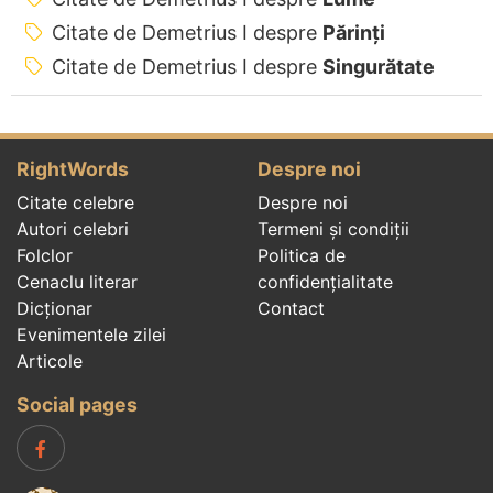
Citate de Demetrius I despre
Părinți
Citate de Demetrius I despre
Singurătate
RightWords
Despre noi
Citate celebre
Despre noi
Autori celebri
Termeni și condiții
Folclor
Politica de
Cenaclu literar
confidenţialitate
Dicționar
Contact
Evenimentele zilei
Articole
Social pages