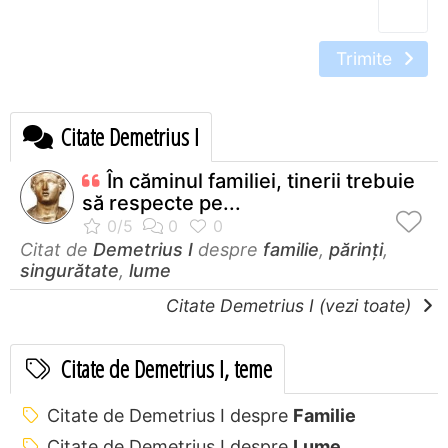
Trimite
Citate Demetrius I
În căminul familiei, tinerii trebuie
să respecte pe...
Citat de
Demetrius I
despre
familie
,
părinți
,
singurătate
,
lume
Citate Demetrius I (vezi toate)
Citate de Demetrius I, teme
Citate de Demetrius I despre
Familie
Citate de Demetrius I despre
Lume