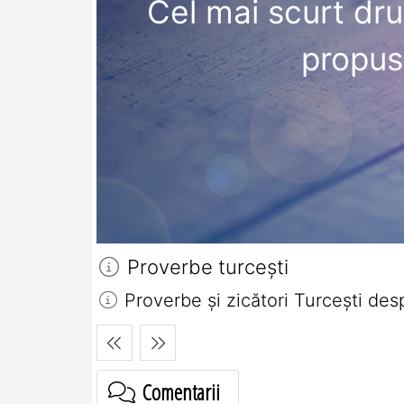
Cel mai scurt dru
propus
Proverbe turceşti
Proverbe și zicători Turceşti des
Comentarii