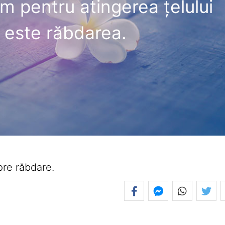
m pentru atingerea ţelului
 este răbdarea.
pre răbdare.