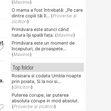
(
Maxime
)
O mama a fost întrebată: „Pe care
dintre copiii tăi îl...
(
Proverbe și
zicători
)
Primăvara este atunci când
natura își spală fața.
(
Maxime
)
ţ.
Primăvara este un moment de
începuturi, de proaspete...
(
Maxime
)
Top folclor
Rosioara si codata Umbla noapte
a.
prin poiata, Si la noi si...
(
Ghicitori
)
Puterea corupe, iar puterea
absoluta corupe in mod absolut.
(
Proverbe și zicători
)