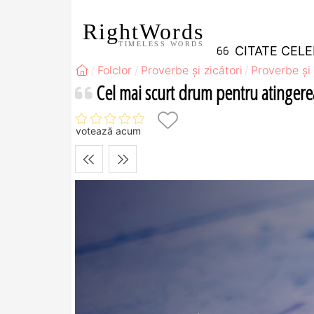
RightWords
TIMELESS WORDS
CITATE CEL
Folclor
Proverbe și zicători
Proverbe și 
Cel mai scurt drum pentru atingerea
votează acum