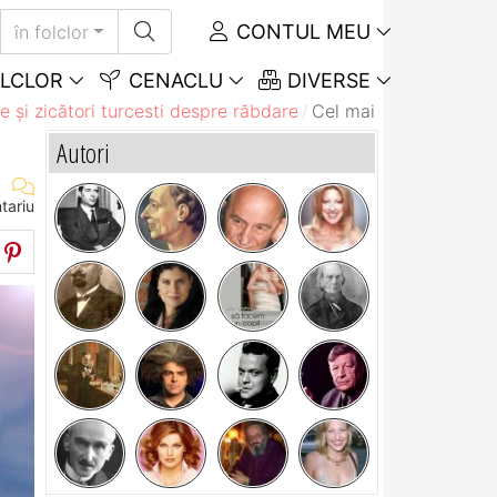
CONTUL MEU
în folclor
LCLOR
CENACLU
DIVERSE
e și zicători turcesti despre răbdare
Cel mai scurt drum pen
Autori
tariu