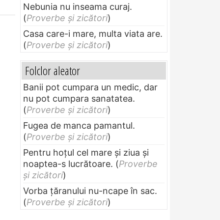
Nebunia nu inseama curaj.
(
Proverbe și zicători
)
Casa care-i mare, multa viata are.
(
Proverbe și zicători
)
Folclor aleator
Banii pot cumpara un medic, dar
nu pot cumpara sanatatea.
(
Proverbe și zicători
)
Fugea de manca pamantul.
(
Proverbe și zicători
)
Pentru hoţul cel mare şi ziua şi
noaptea-s lucrătoare.
(
Proverbe
și zicători
)
Vorba ţăranului nu-ncape în sac.
(
Proverbe și zicători
)