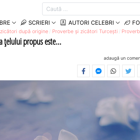
EBRE
SCRIERI
AUTORI CELEBRI
FO
zicători după origine
Proverbe și zicători Turceşti
Proverb
 ţelului propus este...
adaugă un comen