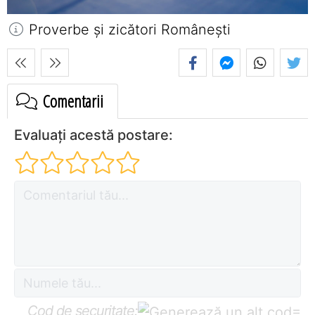
Proverbe și zicători Româneşti
Comentarii
Evaluați acestă postare:
Cod de securitate:
=