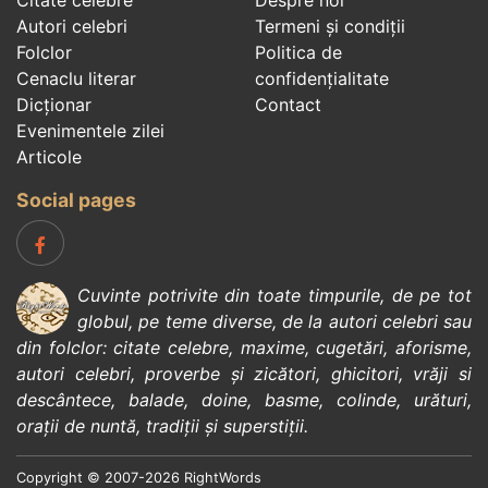
Citate celebre
Despre noi
Autori celebri
Termeni și condiții
Folclor
Politica de
Cenaclu literar
confidenţialitate
Dicționar
Contact
Evenimentele zilei
Articole
Social pages
Cuvinte potrivite din toate timpurile, de pe tot
globul, pe teme diverse, de la
autori celebri
sau
din
folclor
:
citate celebre
,
maxime
,
cugetări
,
aforisme
,
autori celebri
,
proverbe și zicători
,
ghicitori
,
vrăji si
descântece
,
balade
,
doine
,
basme
,
colinde
,
urături
,
orații de nuntă
,
tradiții și superstiții
.
Copyright © 2007-2026 RightWords