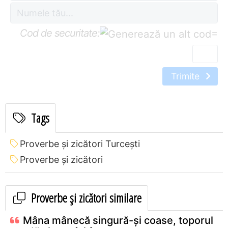
Cod de securitate:
=
Trimite
Tags
Proverbe și zicători Turceşti
Proverbe și zicători
Proverbe și zicători similare
Mâna mânecă singură-şi coase, toporul