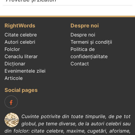
RightWords
Despre noi
Citate celebre
Despre noi
Autori celebri
Termeni și condiții
Folclor
Politica de
Cenaclu literar
confidenţialitate
Dicționar
Contact
Evenimentele zilei
Articole
Social pages
Cuvinte potrivite din toate timpurile, de pe tot
globul, pe teme diverse, de la
autori celebri
sau
din
folclor
:
citate celebre
,
maxime
,
cugetări
,
aforisme
,