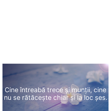
Cine întreabă trece şi munţii, cine
nu se rătăceşte chiar şi la loc şes.