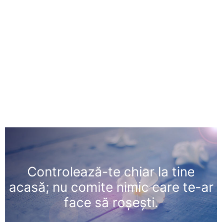
Controlează-te chiar la tine
acasă; nu comite nimic care te-ar
face să roşeşti.