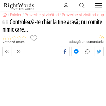
RightWords
TIMELESS WORDS
Folclor
Proverbe și zicători
Proverbe și zicători după
Controlează-te chiar la tine acasă; nu comite
nimic care...
adaugă un comentariu
votează acum