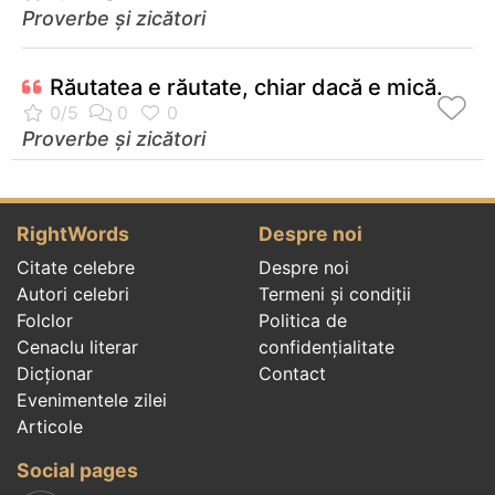
Proverbe și zicători
Răutatea e răutate, chiar dacă e mică.
Proverbe și zicători
RightWords
Despre noi
Citate celebre
Despre noi
Autori celebri
Termeni și condiții
Folclor
Politica de
Cenaclu literar
confidenţialitate
Dicționar
Contact
Evenimentele zilei
Articole
Social pages