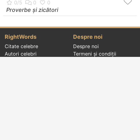
Proverbe și zicători
RightWords
Despre noi
Citate celebre
Despre noi
Autori celebri
Termeni și condiții
Folclor
Politica de
Cenaclu literar
confidenţialitate
Dicționar
Contact
Evenimentele zilei
Articole
Social pages
Cuvinte potrivite din toate timpurile, de pe tot
globul, pe teme diverse, de la
autori celebri
sau