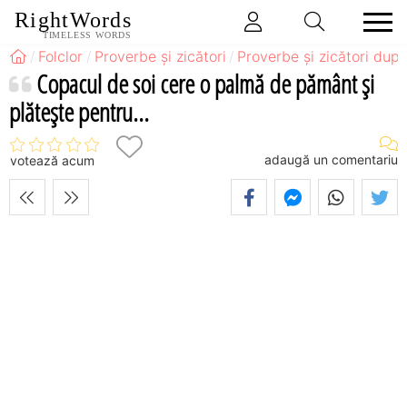
RightWords
TIMELESS WORDS
Folclor
Proverbe și zicători
Proverbe și zicători după
Copacul de soi cere o palmă de pământ şi
plăteşte pentru...
adaugă un comentariu
votează acum