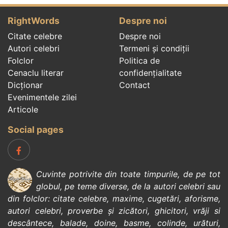
RightWords
Despre noi
Citate celebre
Despre noi
Autori celebri
Termeni și condiții
Folclor
Politica de
Cenaclu literar
confidenţialitate
Dicționar
Contact
Evenimentele zilei
Articole
Social pages
Cuvinte potrivite din toate timpurile, de pe tot
globul, pe teme diverse, de la
autori celebri
sau
din
folclor
:
citate celebre
,
maxime
,
cugetări
,
aforisme
,
autori celebri
,
proverbe și zicători
,
ghicitori
,
vrăji si
descântece
,
balade
,
doine
,
basme
,
colinde
,
urături
,