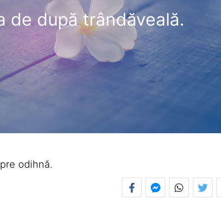
a de după trândăveală.
spre odihnă.