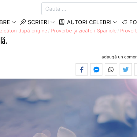
EBRE
SCRIERI
AUTORI CELEBRI
FO
zicători după origine
Proverbe și zicători Spaniole
Proverb
lă.
adaugă un comen