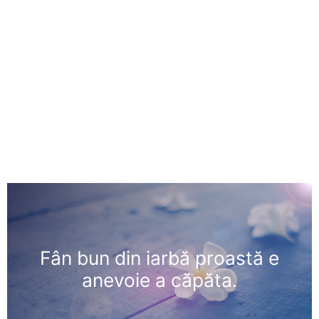
Fân bun din iarbă proastă e
anevoie a căpăta.