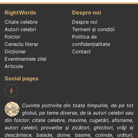
RightWords
Despre noi
Citate celebre
Despre noi
Autori celebri
Termeni și condiții
Folclor
Politica de
Cenaclu literar
confidenţialitate
Dicționar
Contact
Evenimentele zilei
Articole
Social pages
Cuvinte potrivite din toate timpurile, de pe tot
globul, pe teme diverse, de la
autori celebri
sau
din
folclor
:
citate celebre
,
maxime
,
cugetări
,
aforisme
,
autori celebri
,
proverbe și zicători
,
ghicitori
,
vrăji si
descântece
,
balade
,
doine
,
basme
,
colinde
,
urături
,