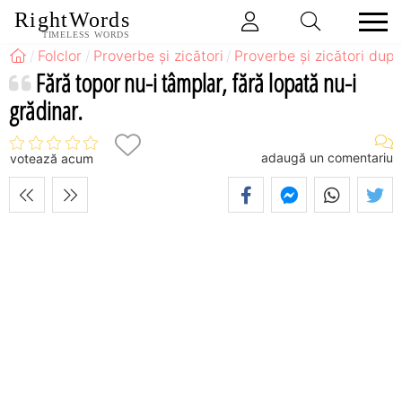
RightWords
TIMELESS WORDS
Folclor
Proverbe și zicători
Proverbe și zicători după
Fără topor nu-i tâmplar, fără lopată nu-i
grădinar.
adaugă un comentariu
votează acum