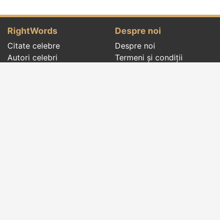
RightWords
Despre noi
Citate celebre
Despre noi
Autori celebri
Termeni și condiții
Folclor
Politica de
Cenaclu literar
confidenţialitate
Dicționar
Contact
Evenimentele zilei
Articole
Social pages
Cuvinte potrivite din toate timpurile, de pe tot
globul, pe teme diverse, de la
autori celebri
sau
din
folclor
:
citate celebre
,
maxime
,
cugetări
,
aforisme
,
autori celebri
,
proverbe și zicători
,
ghicitori
,
vrăji si