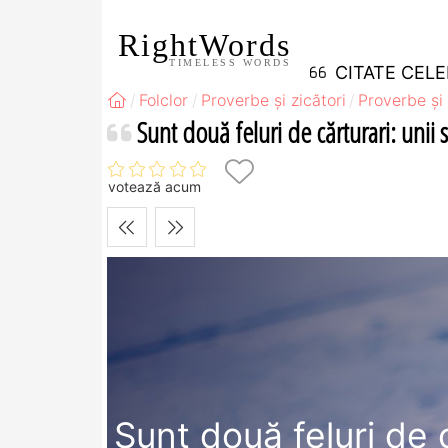
RightWords
TIMELESS WORDS
CITATE CEL
Folclor
Proverbe și zicători
Proverbe și 
Sunt două feluri de cărturari: unii 
votează acum
Sunt două feluri de 