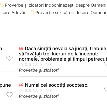
Proverbe și zicători Indochinezeşti despre Oameni
despre Adevăr
Proverbe și zicători despre Oameni
în
Dacă simţiţi nevoia să jucaţi, trebuie
să învăţaţi trei lucruri de la început:
normele, problemele şi timpul petrecut
Proverbe și zicători
spune
Numai cei socotiţi socotesc.
Proverbe și zicători