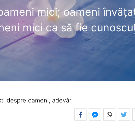
 oameni mici; oameni învăţaţ
eni mici ca să fie cunoscuţ
şti despre oameni, adevăr.