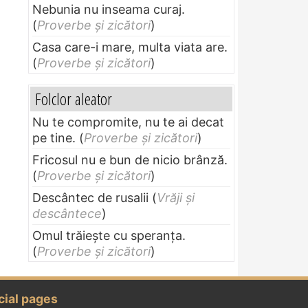
Nebunia nu inseama curaj.
(
Proverbe și zicători
)
Casa care-i mare, multa viata are.
(
Proverbe și zicători
)
Folclor aleator
Nu te compromite, nu te ai decat
pe tine.
(
Proverbe și zicători
)
Fricosul nu e bun de nicio brânză.
(
Proverbe și zicători
)
Descântec de rusalii
(
Vrăji și
descântece
)
Omul trăieşte cu speranţa.
(
Proverbe și zicători
)
cial pages