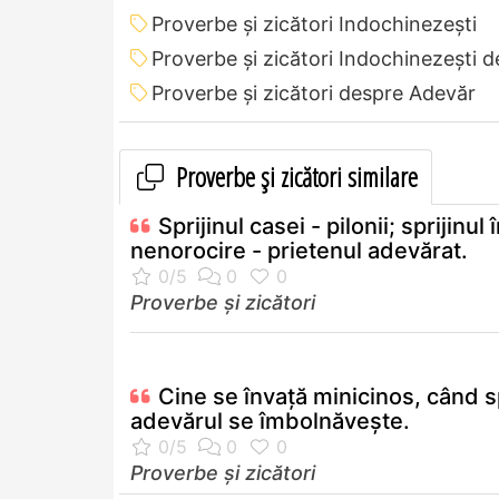
Proverbe și zicători Indochinezeşti
Proverbe și zicători Indochinezeşti 
Proverbe și zicători despre Adevăr
Proverbe și zicători similare
Sprijinul casei - pilonii; sprijinul 
nenorocire - prietenul adevărat.
Proverbe și zicători
Cine se învaţă minicinos, când 
adevărul se îmbolnăveşte.
Proverbe și zicători