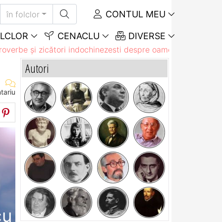
CONTUL MEU
în folclor
LCLOR
CENACLU
DIVERSE
roverbe și zicători indochinezesti despre oameni
Sunt două 
Autori
tariu
cu