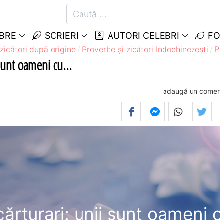
EBRE
SCRIERI
AUTORI CELEBRI
FO
zicători după origine
Proverbe și zicători Indochinezeşti
P
sunt oameni cu...
adaugă un comen
cărturari: unii sunt oameni 