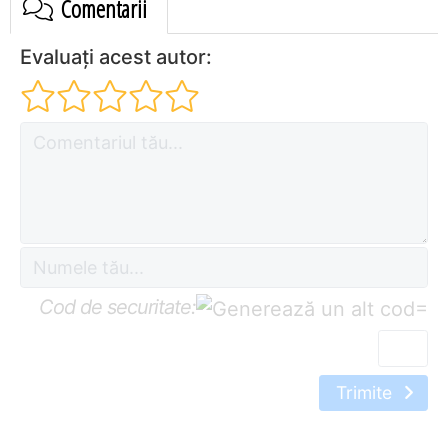
Comentarii
Evaluați acest autor:
Cod de securitate:
=
Trimite