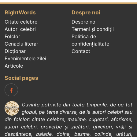
RightWords
Despre noi
Citate celebre
Despre noi
Autori celebri
Termeni și condiții
Folclor
Politica de
Cenaclu literar
confidenţialitate
Dicționar
Contact
Evenimentele zilei
Articole
Social pages
Cuvinte potrivite din toate timpurile, de pe tot
globul, pe teme diverse, de la
autori celebri
sau
din
folclor
:
citate celebre
,
maxime
,
cugetări
,
aforisme
,
autori celebri
,
proverbe și zicători
,
ghicitori
,
vrăji si
descântece
,
balade
,
doine
,
basme
,
colinde
,
urături
,