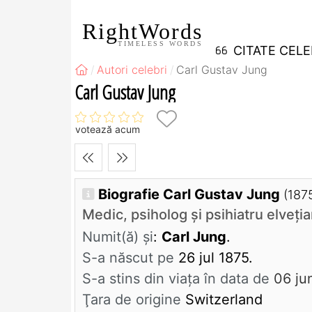
RightWords
TIMELESS WORDS
CITATE CEL
Autori celebri
Carl Gustav Jung
Carl Gustav Jung
votează acum
Biografie Carl Gustav Jung
(187
Medic, psiholog și psihiatru elveți
Numit(ă) și
:
Carl Jung
.
S-a născut pe
26 jul 1875.
S-a stins din viaţa în data de
06 ju
Ţara de origine
Switzerland