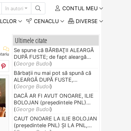
CONTUL MEU
în autori
LCLOR
CENACLU
DIVERSE
Ultimele citate
Se spune că BĂRBAŢII ALEARGĂ
tariu
DUPĂ FUSTE; de fapt aleargă...
(
George Budoi
)
Bărbaţii nu mai pot să spună că
ALEARGĂ DUPĂ FUSTE,...
(
George Budoi
)
DACĂ AR FI AVUT ONOARE, ILIE
BOLOJAN (preşedintele PNL)...
(
George Budoi
)
CAUT ONOARE LA ILIE BOLOJAN
(preşedintele PNL) ŞI LA PNL,...