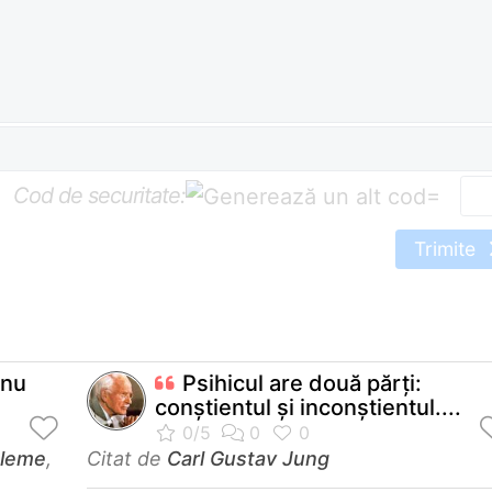
Cod de securitate:
=
Trimite
 nu
Psihicul are două părţi:
conştientul şi inconştientul....
bleme
,
Citat de
Carl Gustav Jung