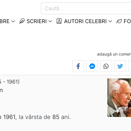
EBRE
SCRIERI
AUTORI CELEBRI
FO
adaugă un comen
5 - 1961)
an
n 1961
, la vârsta de
85
ani.