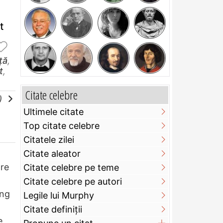
t
ță
,
t
,
Citate celebre
e)
Ultimele citate
Top citate celebre
Citatele zilei
Citate aleator
pre
Citate celebre pe teme
Citate celebre pe autori
ung
Legile lui Murphy
Citate definiţii
e