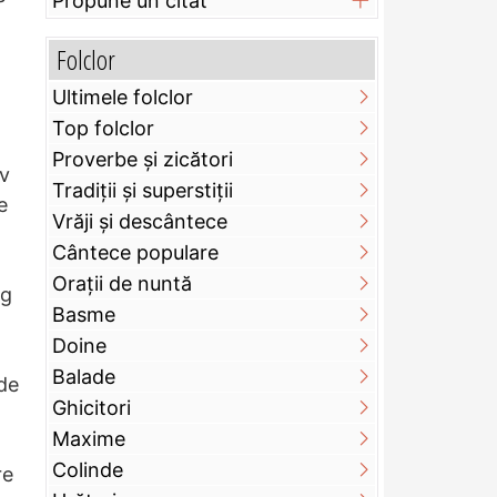
Propune un citat
Folclor
Ultimele folclor
Top folclor
Proverbe și zicători
av
Tradiții și superstiții
e
Vrăji și descântece
Cântece populare
Orații de nuntă
ng
Basme
Doine
Balade
de
Ghicitori
Maxime
Colinde
re