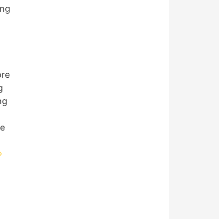
ung
pre
g
ng
de