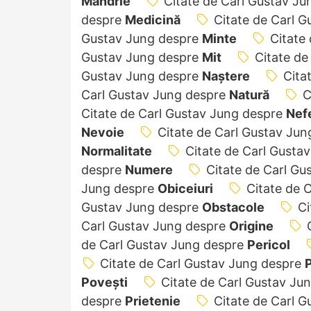
Mândrie
Citate de Carl Gustav J
despre
Medicină
Citate de Carl 
Gustav Jung despre
Minte
Citate
Gustav Jung despre
Mit
Citate de
Gustav Jung despre
Naștere
Cita
Carl Gustav Jung despre
Natură
C
Citate de Carl Gustav Jung despre
Nefe
Nevoie
Citate de Carl Gustav Ju
Normalitate
Citate de Carl Gusta
despre
Numere
Citate de Carl G
Jung despre
Obiceiuri
Citate de 
Gustav Jung despre
Obstacole
Ci
Carl Gustav Jung despre
Origine
de Carl Gustav Jung despre
Pericol
Citate de Carl Gustav Jung despre
P
Povești
Citate de Carl Gustav Ju
despre
Prietenie
Citate de Carl 