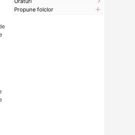
Urături
Propune folclor
de
e
e
e