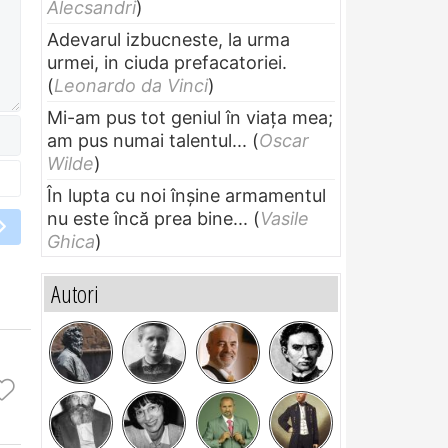
Alecsandri
)
Adevarul izbucneste, la urma
urmei, in ciuda prefacatoriei.
(
Leonardo da Vinci
)
Mi-am pus tot geniul în viața mea;
am pus numai talentul...
(
Oscar
Wilde
)
În lupta cu noi înșine armamentul
nu este încă prea bine...
(
Vasile
Ghica
)
Autori