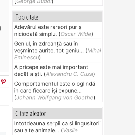
(
George Budoi
)
Top citate
Adevărul este rareori pur și
i
niciodată simplu.
(
Oscar Wilde
)
Geniul, în zdreanţă sau în
veşminte aurite, tot geniu...
(
Mihai
Eminescu
)
A pricepe este mai important
decât a ști.
(
Alexandru C. Cuza
)
Comportamentul este o oglindă
în care fiecare își expune...
(
Johann Wolfgang von Goethe
)
Citate aleator
Intotdeauna serpii ca si lingusitorii
sau alte animale...
(
Vasile