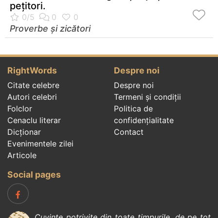
peţitori.
Proverbe și zicători
RightWords
Despre noi
Citate celebre
Despre noi
Autori celebri
Termeni și condiții
Folclor
Politica de
Cenaclu literar
confidenţialitate
Dicționar
Contact
Evenimentele zilei
Articole
Social pages
Cuvinte potrivite din toate timpurile, de pe tot