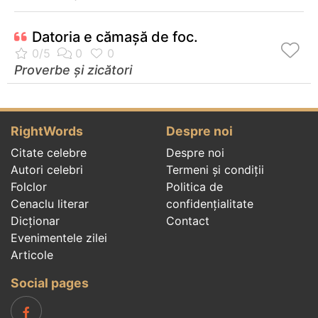
Datoria e cămaşă de foc.
Proverbe și zicători
RightWords
Despre noi
Citate celebre
Despre noi
Autori celebri
Termeni și condiții
Folclor
Politica de
Cenaclu literar
confidenţialitate
Dicționar
Contact
Evenimentele zilei
Articole
Social pages