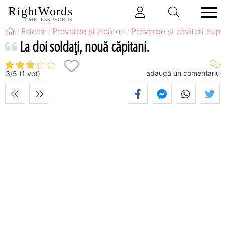
RightWords
TIMELESS WORDS
Folclor
Proverbe și zicători
Proverbe și zicători după
La doi soldaţi, nouă căpitani.
adaugă un comentariu
3
/
5
(
1
vot)