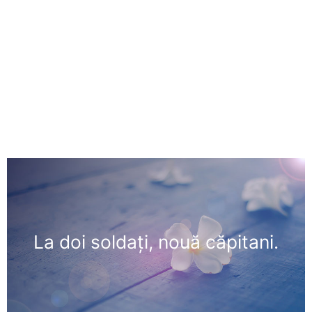
La doi soldaţi, nouă căpitani.