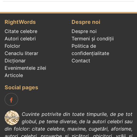
RightWords
Despre noi
Citate celebre
Despre noi
Autori celebri
Termeni și condiții
Folclor
Politica de
Cenaclu literar
confidenţialitate
Dicționar
Contact
Evenimentele zilei
Articole
Social pages
Cuvinte potrivite din toate timpurile, de pe tot
globul, pe teme diverse, de la
autori celebri
sau
din
folclor
:
citate celebre
,
maxime
,
cugetări
,
aforisme
,
autori celebri
,
proverbe și zicători
,
ghicitori
,
vrăji si