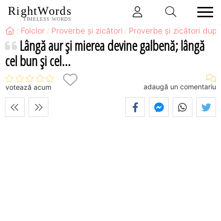
RightWords
TIMELESS WORDS
Folclor
Proverbe și zicători
Proverbe și zicători după
Lângă aur şi mierea devine galbenă; lângă
cel bun şi cel...
adaugă un comentariu
votează acum