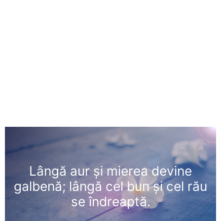
Lângă aur şi mierea devine
galbenă; lângă cel bun şi cel rău
se îndreaptă.