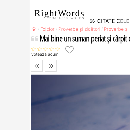
RightWords
TIMELESS WORDS
CITATE CEL
Folclor
Proverbe și zicători
Proverbe și 
Mai bine un suman periat şi cârpit 
votează acum