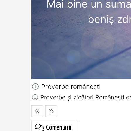
Mai bine un suman
beniş zdr
Proverbe româneşti
Proverbe și zicători Româneşti d
Comentarii