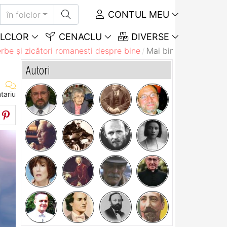
CONTUL MEU
în folclor
LCLOR
CENACLU
DIVERSE
rbe și zicători romanesti despre bine
Mai bine un suman per
Autori
tariu