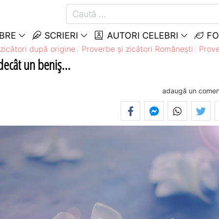
EBRE
SCRIERI
AUTORI CELEBRI
FO
zicători după origine
Proverbe și zicători Româneşti
Prove
decât un beniş...
adaugă un comen