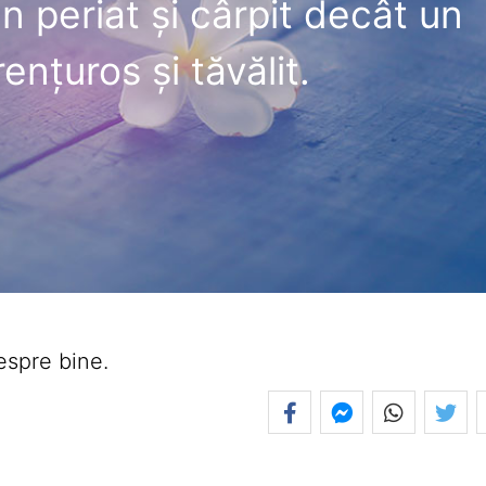
 periat şi cârpit decât un
enţuros şi tăvălit.
espre bine.