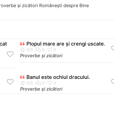
roverbe și zicători Româneşti despre Bine
cat
Plopul mare are şi crengi uscate.
Proverbe și zicători
Banul este ochiul dracului.
Proverbe și zicători