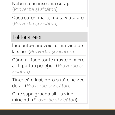
Nebunia nu inseama curaj.
(
Proverbe și zicători
)
Casa care-i mare, multa viata are.
(
Proverbe și zicători
)
Folclor aleator
Începutu-i anevoie; urma vine de
la sine.
(
Proverbe și zicători
)
Când ar face toate muştele miere,
ar fi pe toţi pereţii...
(
Proverbe și
zicători
)
Tinerică o luai, de-o sută cincizeci
de ai.
(
Proverbe și zicători
)
Cine sapa groapa altuia vine
mincind.
(
Proverbe și zicători
)